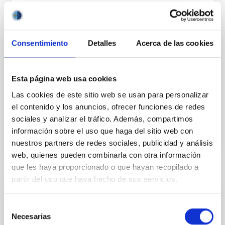
Acuerdo de explotación científica de los
telescopios William Herschel e Isaac
Newton entre el Instituto de Astrofísica de
Consentimiento
Detalles
Acerca de las cookies
Canarias (IAC) y Science and Technology
Facilities Council (STFC) y la Nederlandese
Esta página web usa cookies
Organisatie voor Wetenschappelijk
Las cookies de este sitio web se usan para personalizar
Onderzoek (NWO)
el contenido y los anuncios, ofrecer funciones de redes
In force
sociales y analizar el tráfico. Además, compartimos
información sobre el uso que haga del sitio web con
nuestros partners de redes sociales, publicidad y análisis
web, quienes pueden combinarla con otra información
que les haya proporcionado o que hayan recopilado a
partir del uso que haya hecho de sus servicios.
Acuerdo para la instalación del Telescopio
de Treinta Metros (TMT) en el
Selección
Necesarias
de
Observatorio del Roque de los Muchachos