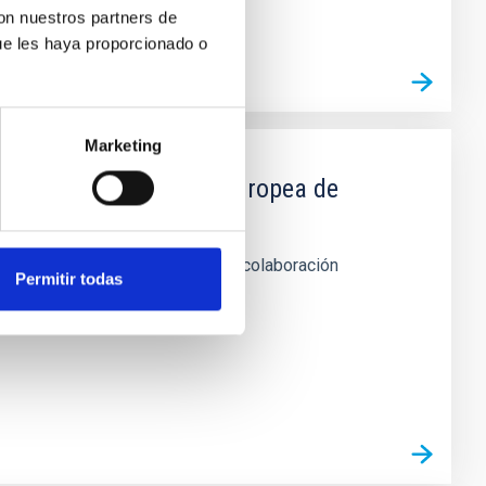
con nuestros partners de
ue les haya proporcionado o
Marketing
IAC y la Organización Europea de
 telescopio WHT de La Palma en colaboración
Permitir todas