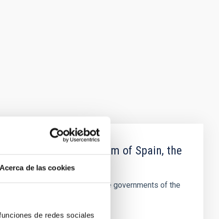
ernments of the Kingdom of Spain, the
 the Kingdom of Sweden
Acerca de las cookies
arch and the protocol between the governments of the
 funciones de redes sociales