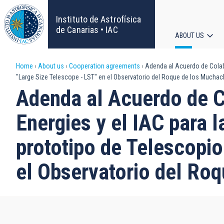
Skip
to
Instituto de Astrofísica
main
de Canarias • IAC
ABOUT US
content
Main
Breadcrumb
Home
About us
Cooperation agreements
Adenda al Acuerdo de Colabor
navigat
"Large Size Telescope - LST" en el Observatorio del Roque de los Muchac
Adenda al Acuerdo de Co
Energies y el IAC para l
prototipo de Telescopi
el Observatorio del Ro