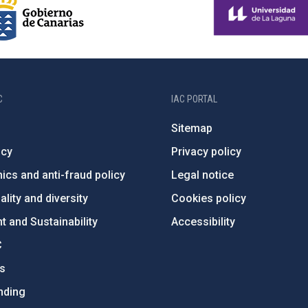
C
IAC PORTAL
Sitemap
ncy
Privacy policy
ics and anti-fraud policy
Legal notice
lity and diversity
Cookies policy
 and Sustainability
Accessibility
C
ts
nding