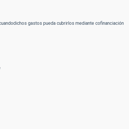
y cuandodichos gastos pueda cubrirlos mediante cofinanciación
e