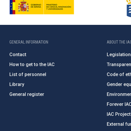
GENERAL INFORMATION
ABOUT THE IA
Contact
Legislation
How to get to the IAC
Transpare
List of personnel
Code of eth
Library
Gender equa
General register
Environment
Forever IA
IAC Projec
External fu