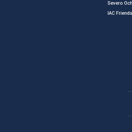
Severo Oc
IAC Friend
PostFooter > Newsletter link