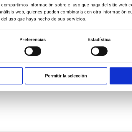
s, compartimos información sobre el uso que haga del sitio web 
 análisis web, quienes pueden combinarla con otra información q
r del uso que haya hecho de sus servicios.
Preferencias
Estadística
obre el experimento en colaboración entre el 
Sur.
tir que los experimentos de campo LGS-AO sean realizados en el
Permitir la selección