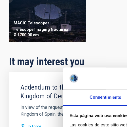
MAGIC Telescopes
Telescope
Imaging
Nocturnal
Ø 1700.00 cm
It may interest you
Addendum to the protocol on cooperati
Kingdom of Denmark, the United Kingd
Consentimiento
In view of the request by the Federal Republic of Ge
Kingdom of Spain, the Kingdom
Esta página web usa cookie
Las cookies de este sitio we
In force