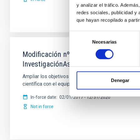
y analizar el tráfico. Ademá
redes sociales, publicidad y
que hayan recopilado a parti
Selección
Necesarias
de
consentimiento
Modificación nº 1 a la Carta Acuerdo s
InvestigaciónAstronómica Hemisferio 
Ampliar los objetivos de la colaboración para permi
Denegar
científica con el equipo de sistemas de
In-force date
02/01/2017
-
12/31/2020
Not in force