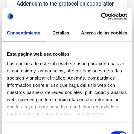
Addendum to the protocol on cooperation
in astrophysical research between the
governments of the Kingdom of Spain, the
Kingdom of Denmark, the United Kingdom
Consentimiento
Detalles
Acerca de las cookies
of Great Britain and northern Ireland and
the Kingdom of Sweden
In view of the request by the Federal Republic of
Esta página web usa cookies
Germany to join the agreement on cooperation in
Las cookies de este sitio web se usan para personalizar
astrophysical research and the protocol between the
el contenido y los anuncios, ofrecer funciones de redes
governments of the Kingdom of Spain, the Kingdom
sociales y analizar el tráfico. Además, compartimos
In force
información sobre el uso que haga del sitio web con
nuestros partners de redes sociales, publicidad y análisis
web, quienes pueden combinarla con otra información
que les haya proporcionado o que hayan recopilado a
partir del uso que haya hecho de sus servicios.
Selección
Modificación nº 1 a la Carta Acuerdo sobre