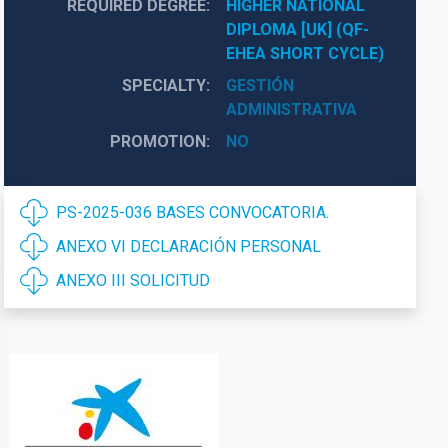
REQUIRED DEGREE
HIGHER NATIONAL 
DIPLOMA [UK] (QF-
EHEA SHORT CYCLE)
SPECIALTY
GESTIÓN
ADMINISTRATIVA
PROMOTION
NO
PS-2025-036 BASES CONVOCATORIA.
ANEXO VI DECLARACIÓN PERSONAL
ANEXO III SOLICITUD