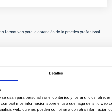
s formativos para la obtención de la práctica profesional,
 de la práctica profesional podrán concertarse con
te o capacite obtenido dentro de los
tres años
, o de los
acidad
, siguientes a la terminación de los
Detalles
s
b se usan para personalizar el contenido y los anuncios, ofrecer
s, compartimos información sobre el uso que haga del sitio web 
Santacruz Medina
 análisis web, quienes pueden combinarla con otra información q