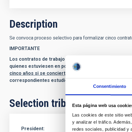
Description
Se convoca proceso selectivo para formalizar cinco contrato
IMPORTANTE
Los contratos de trabajo formativos para la obtención
quienes estuviesen en posesión de un título que habili
cinco años si se concierta con una persona con discap
correspondientes estudios.
Consentimiento
Selection tribunal
Esta página web usa cookie
Las cookies de este sitio we
y analizar el tráfico. Ademá
President
Ms.
Acerina María
redes sociales, publicidad y