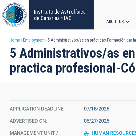
Skip
to
Instituto de Astrofísica
main
de Canarias • IAC
ABOUT US
content
Main
Breadcrumb
Home
Employment
5 Administrativos/as en prácticas-Formación par l
navigat
5 Administrativos/as en
practica profesional-C
APPLICATION DEADLINE
07/18/2025
ADVERTISED ON
06/27/2025
MANAGEMENT UNIT /
HUMAN RESOURCE