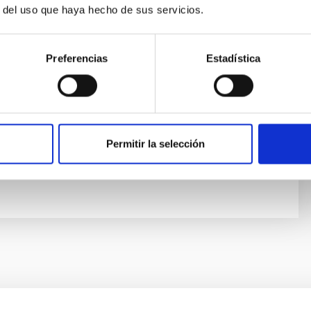
r del uso que haya hecho de sus servicios.
ísica de Canarias (IAC)
tivo/a
Preferencias
Estadística
Piñero
ísica de Canarias (IAC)
Permitir la selección