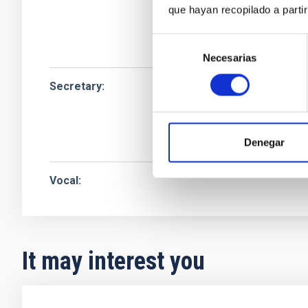
que hayan recopilado a parti
Instituto de Astrof
Jefe/a Administra
Selección
Necesarias
de
consentimiento
Secretary
Sr.
Alfredo
García 
Instituto de Astrof
Ingeniero/a
Denegar
Vocal
It may interest you