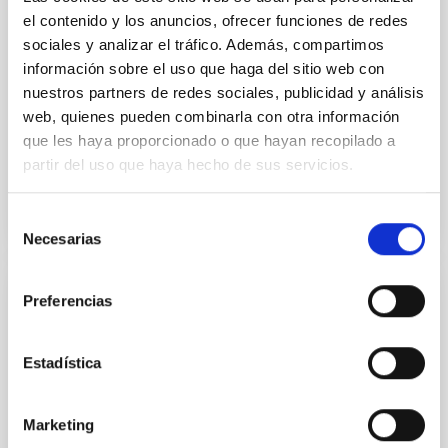
funciones: Realización de trabajos de fabricación
el contenido y los anuncios, ofrecer funciones de redes
mecánica, ajuste y montaje de piezas y conjuntos,
sociales y analizar el tráfico. Además, compartimos
empleando máquinas herramienta
información sobre el uso que haga del sitio web con
nuestros partners de redes sociales, publicidad y análisis
Advertised on
07/13/2026
web, quienes pueden combinarla con otra información
Application deadline
08/10/2026
que les haya proporcionado o que hayan recopilado a
Open
partir del uso que haya hecho de sus servicios.
Selección
Necesarias
de
consentimiento
Preferencias
PERMANENT (OPEN TO PUBLIC)
Un contrato - Técnico/a Mantenimiento
General Observatorios (ORM-La Palma) -
Estadística
Fijo Laboral -PS-2026-031
Marketing
Se convoca proceso selectivo para el ingreso, como
personal laboral fijo, de un puesto de trabajo con la