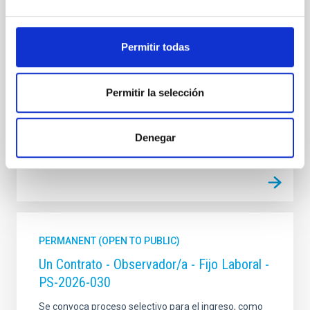
categoría profesional de Técnico/a Mantenimiento
General, acogido a Convenio y que tendrá, entre
otras, las siguientes funciones: • Ejecutar y supervisar
Permitir todas
el mantenimiento general de las instalaciones. •
Responsabilizarse de los equipos
Permitir la selección
Advertised on
07/13/2026
Application deadline
08/10/2026
Open
Denegar
PERMANENT (OPEN TO PUBLIC)
Un Contrato - Observador/a - Fijo Laboral -
PS-2026-030
Se convoca proceso selectivo para el ingreso, como