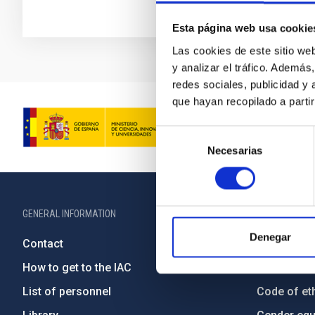
Esta página web usa cookie
Las cookies de este sitio we
y analizar el tráfico. Ademá
redes sociales, publicidad y
que hayan recopilado a parti
Selección
Necesarias
de
consentimiento
GENERAL INFORMATION
ABOUT THE IA
Denegar
Contact
Legislation
How to get to the IAC
Transpare
List of personnel
Code of eth