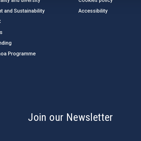
lity and diversity
Cookies policy
 and Sustainability
Accessibility
C
ts
nding
hoa Programme
s
Join our Newsletter