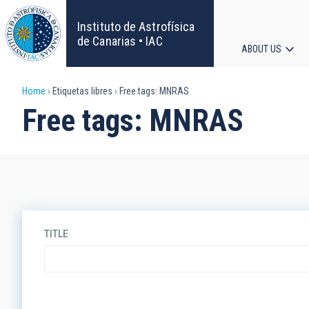
Skip
to
Instituto de Astrofísica
main
de Canarias • IAC
ABOUT US
content
Main
Breadcrumb
Home
Etiquetas libres
Free tags: MNRAS
navigat
Free tags: MNRAS
TITLE