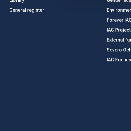
Library
Gender equa
General register
Environment
Forever IA
IAC Projec
External fu
Severo Oc
IAC Friend
PostFooter > Newsletter link