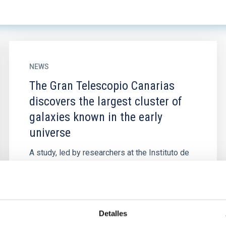
NEWS
The Gran Telescopio Canarias
discovers the largest cluster of
galaxies known in the early
universe
A study, led by researchers at the Instituto de
Astrofísica de Canarias (IAC) and carried out
with OSIRIS, an instrument on the Gran
Telescopio Canarias (GTC)...
Detalles