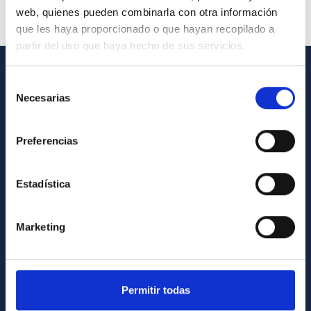
web, quienes pueden combinarla con otra información
que les haya proporcionado o que hayan recopilado a
partir del uso que haya hecho de sus servicios.
Selección
GENERAL INFORMATION
Necesarias
de
Contact
consentimiento
How to get to the IAC
Preferencias
List of personnel
Estadística
Library
General register
Marketing
ABOUT THE IAC
Legislation
Permitir todas
Transparency