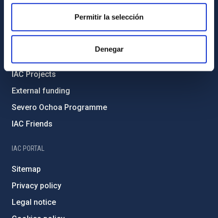
Code of ethics and anti-fraud policy
Permitir la selección
Gender equality and diversity
Environment and Sustainability
Denegar
Forever IAC
IAC Projects
External funding
Severo Ochoa Programme
IAC Friends
IAC PORTAL
Sitemap
Privacy policy
Legal notice