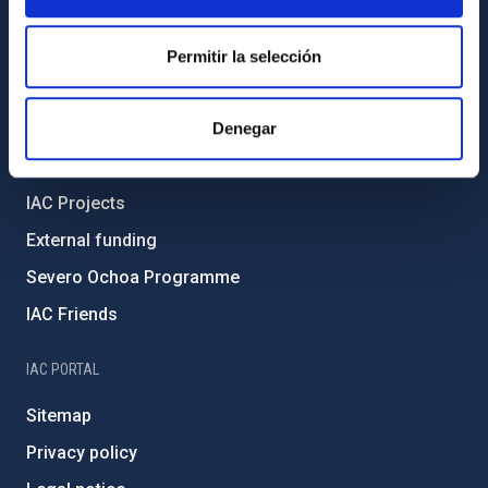
Transparency
Code of ethics and anti-fraud policy
Permitir la selección
Gender equality and diversity
Denegar
Environment and Sustainability
Forever IAC
IAC Projects
External funding
Severo Ochoa Programme
IAC Friends
IAC PORTAL
Sitemap
Privacy policy