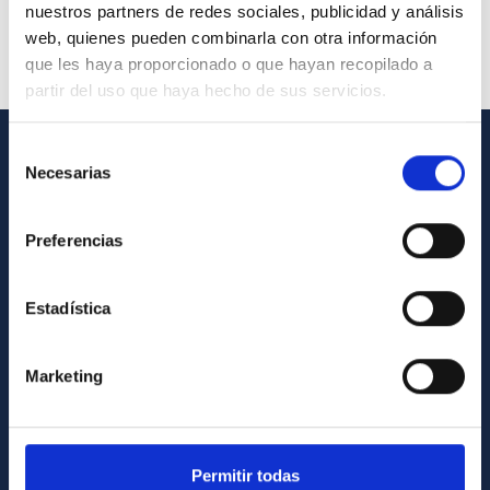
nuestros partners de redes sociales, publicidad y análisis
web, quienes pueden combinarla con otra información
que les haya proporcionado o que hayan recopilado a
partir del uso que haya hecho de sus servicios.
Selección
Necesarias
GENERAL INFORMATION
de
consentimiento
Contact
Preferencias
How to get to the IAC
List of personnel
Estadística
Library
General register
Marketing
ABOUT THE IAC
Legislation
Permitir todas