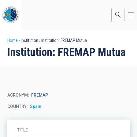
Skip
to
main
content
Breadcrumb
Home
Institution
Institution: FREMAP Mutua
Institution: FREMAP Mutua
ACRONYM
FREMAP
COUNTRY
Spain
TITLE