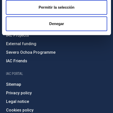
Code of ethics and anti-fraud policy
Permitir la selección
Gender equality and diversity
Environment and Sustainability
Denegar
Forever IAC
IAC Projects
External funding
Severo Ochoa Programme
IAC Friends
IAC PORTAL
Sitemap
Privacy policy
Legal notice
Cookies policy