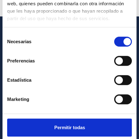
web, quienes pueden combinarla con otra información
que les haya proporcionado o que hayan recopilado a
partir del uso que haya hecho de sus servicios.
GENERAL INFORMATION
Selección
Necesarias
de
Contact
consentimiento
How to get to the IAC
Preferencias
List of personnel
Library
Estadística
General register
Marketing
ABOUT THE IAC
Legislation
Permitir todas
Transparency