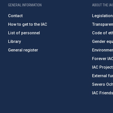
GENERAL INFORMATION
ABOUT THE IA
Contact
Legislation
How to get to the IAC
Transpare
List of personnel
Code of eth
Library
Gender equa
General register
Environment
Forever IA
IAC Projec
External fu
Severo Oc
IAC Friend