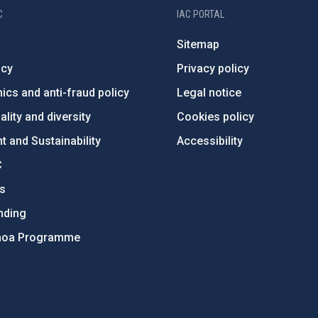
C
IAC PORTAL
Sitemap
ncy
Privacy policy
ics and anti-fraud policy
Legal notice
lity and diversity
Cookies policy
 and Sustainability
Accessibility
C
ts
nding
hoa Programme
s