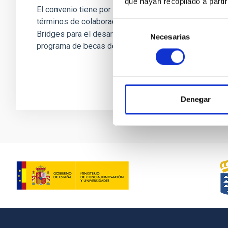
que hayan recopilado a parti
El convenio tiene por objeto establecer los
términos de colaboración entre el IAC y Light
Selección
Bridges para el desarrollo conjunto de un
Necesarias
de
programa de becas de...
consentimiento
Denegar