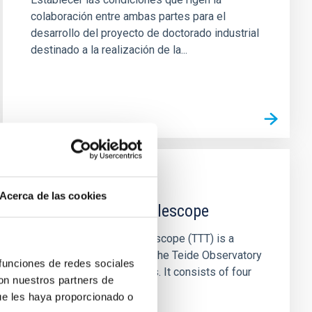
colaboración entre ambas partes para el
desarrollo del proyecto de doctorado industrial
destinado a la realización de la...
INSTALLATION
Acerca de las cookies
Two-meter Twin Telescope
The Two-meter Twin Telescope (TTT) is a
robotic facility located at the Teide Observatory
 funciones de redes sociales
in Tenerife, Canary Islands. It consists of four
con nuestros partners de
telescopes in total...
ue les haya proporcionado o