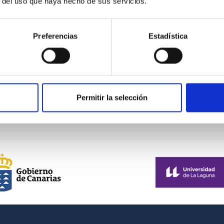
r del uso que haya hecho de sus servicios.
participants from the time of signature of the
present document addressing the common
interest of financing...
Preferencias
Estadística
Permitir la selección