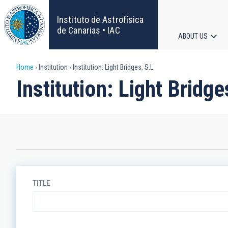
Skip
to
Instituto de Astrofísica
main
de Canarias • IAC
ABOUT US
content
Main
Breadcrumb
Home
Institution
Institution: Light Bridges, S.L
navigat
Institution: Light Bridge
TITLE