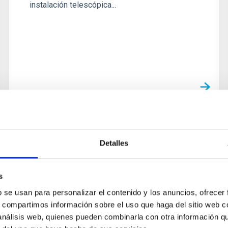
instalación telescópica...
AGREEMENT
Detalles
Memorandum Of Understanding
between the Instituto de
s
Astrofísica de Canarias (IAC) and
b se usan para personalizar el contenido y los anuncios, ofrecer
Light Bridges, S.L. (LB)
s, compartimos información sobre el uso que haga del sitio web 
 análisis web, quienes pueden combinarla con otra información q
The aim is to establish joint work between the