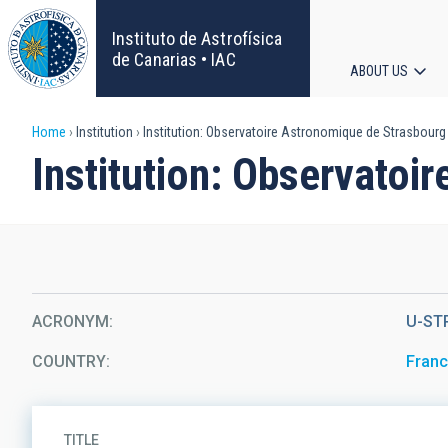
Skip
to
Instituto de Astrofísica
main
de Canarias • IAC
ABOUT US
content
Main
Breadcrumb
Home
Institution
Institution: Observatoire Astronomique de Strasbourg
navigat
Institution: Observatoi
ACRONYM
U-ST
COUNTRY
Fran
TITLE