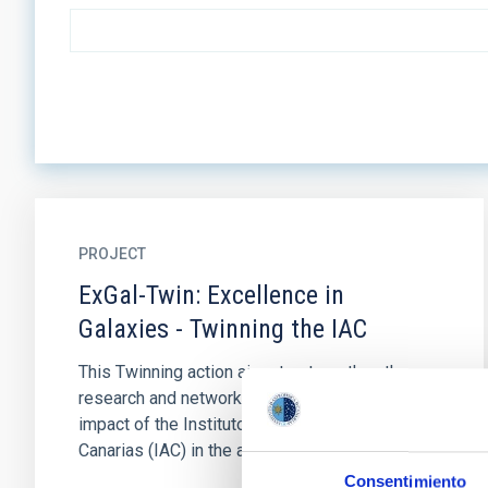
PROJECT
ExGal-Twin: Excellence in
Galaxies - Twinning the IAC
This Twinning action aims to strengthen the
research and networking capacity, profile and
impact of the Instituto de Astrofísica de
Canarias (IAC) in the area...
Consentimiento