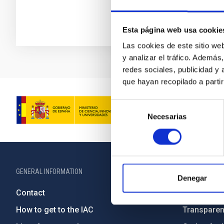
Esta página web usa cookie
Las cookies de este sitio we
y analizar el tráfico. Ademá
redes sociales, publicidad y
que hayan recopilado a parti
Selección
Necesarias
de
consentimiento
GENERAL INFORMATION
ABOUT THE IA
Denegar
Contact
Legislation
How to get to the IAC
Transpare