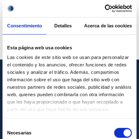
Consentimiento
Detalles
Acerca de las cookies
Esta página web usa cookies
Las cookies de este sitio web se usan para personalizar
el contenido y los anuncios, ofrecer funciones de redes
sociales y analizar el tráfico. Además, compartimos
GENERAL INFORMATION
información sobre el uso que haga del sitio web con
nuestros partners de redes sociales, publicidad y análisis
Contact
web, quienes pueden combinarla con otra información
How to get to the IAC
que les haya proporcionado o que hayan recopilado a
partir del uso que haya hecho de sus servicios.
List of personnel
Library
Selección
Necesarias
General register
de