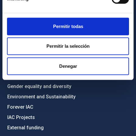
List of personnel
Library
Permitir todas
General register
ABOUT THE IAC
Permitir la selección
Legislation
Transparency
Denegar
Code of ethics and anti-fraud policy
Gender equality and diversity
Environment and Sustainability
Forever IAC
IAC Projects
External funding