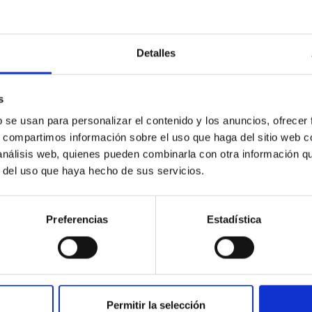
C
IAC PORTAL
Detalles
Sitemap
ncy
Privacy policy
s
ics and anti-fraud policy
Legal notice
b se usan para personalizar el contenido y los anuncios, ofrecer
s, compartimos información sobre el uso que haga del sitio web 
lity and diversity
Cookies policy
 análisis web, quienes pueden combinarla con otra información q
 and Sustainability
Accessibility
r del uso que haya hecho de sus servicios.
C
ts
Preferencias
Estadística
nding
hoa Programme
s
Permitir la selección