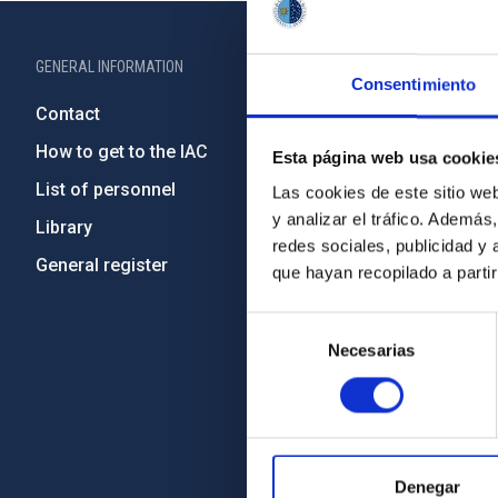
GENERAL INFORMATION
ABOUT THE IA
Consentimiento
Contact
Legislation
How to get to the IAC
Transpare
Esta página web usa cookie
List of personnel
Code of eth
Las cookies de este sitio we
y analizar el tráfico. Ademá
Library
Gender equa
redes sociales, publicidad y
General register
Environment
que hayan recopilado a parti
Forever IA
Selección
IAC Projec
Necesarias
de
External fu
consentimiento
Severo Oc
IAC Friend
Denegar