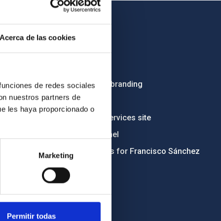
OTHER LINKS
Acerca de las cookies
Employment
Tenders
Institutional branding
 funciones de redes sociales
con nuestros partners de
RSS
ue les haya proporcionado o
Electronic services site
Ethics channel
Condolences for Francisco Sánchez
Marketing
Permitir todas