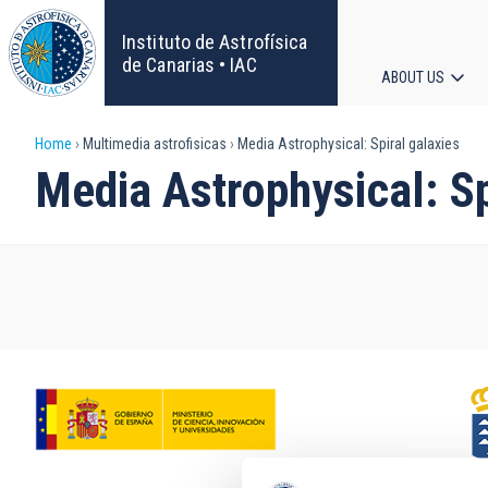
Skip
to
Instituto de Astrofísica
main
de Canarias • IAC
ABOUT US
content
Main
Breadcrumb
Home
Multimedia astrofisicas
Media Astrophysical: Spiral galaxies
navigat
Media Astrophysical: Sp