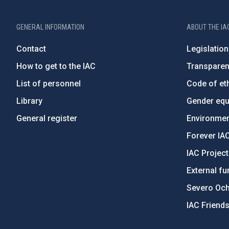
GENERAL INFORMATION
ABOUT THE IA
Contact
Legislation
How to get to the IAC
Transpare
List of personnel
Code of eth
Library
Gender equa
General register
Environment
Forever IA
IAC Projec
External fu
Severo Oc
IAC Friend