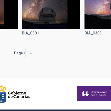
BIA_0301
BIA_0303
Page 1
Next
››
page