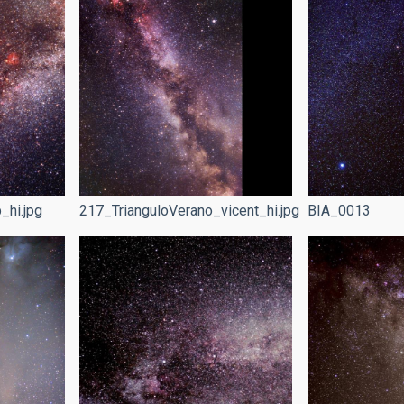
_hi.jpg
217_TrianguloVerano_vicent_hi.jpg
BIA_0013