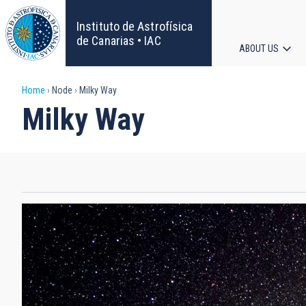
Skip
to
Instituto de Astrofísica
main
de Canarias • IAC
ABOUT US
content
Main
Breadcrumb
Home
Node
Milky Way
navigat
Milky Way