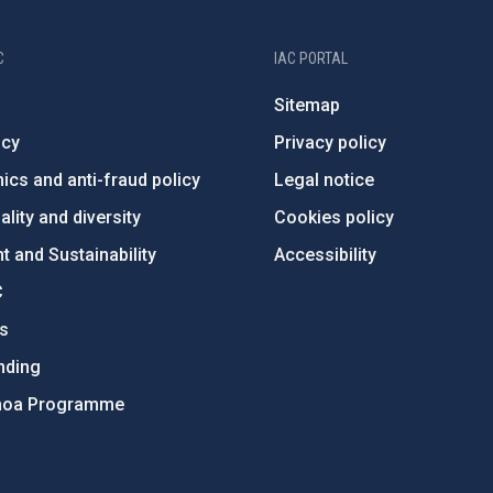
C
IAC PORTAL
Sitemap
ncy
Privacy policy
ics and anti-fraud policy
Legal notice
lity and diversity
Cookies policy
 and Sustainability
Accessibility
C
ts
nding
hoa Programme
s