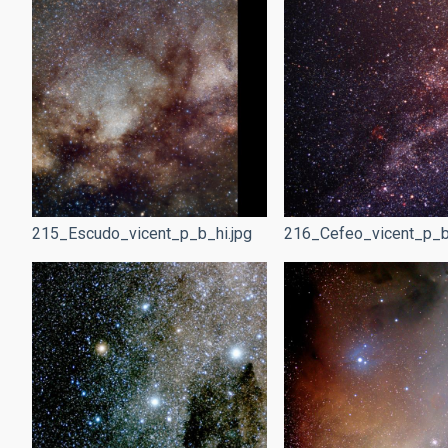
215_Escudo_vicent_p_b_hi.jpg
216_Cefeo_vicent_p_b