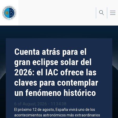
Skip
to
main
content
Cuenta atrás para el
gran eclipse solar del
2026: el IAC ofrece las
claves para contemplar
un fenómeno histórico
6 of August, 2026 - 11:34:38
El próximo 12 de agosto, España vivirá uno de los
acontecimientos astronómicos más extraordinarios