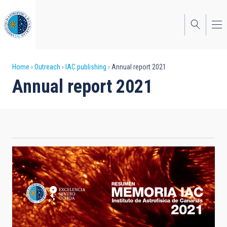
Skip
to
main
content
Breadcrumb
Home
Outreach
IAC publishing
Annual report 2021
Annual report 2021