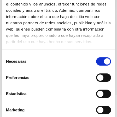
el contenido y los anuncios, ofrecer funciones de redes
sociales y analizar el tráfico. Además, compartimos
información sobre el uso que haga del sitio web con
nuestros partners de redes sociales, publicidad y análisis
IAC ANNUAL REPORT
web, quienes pueden combinarla con otra información
Annual Report 2022
que les haya proporcionado o que hayan recopilado a
partir del uso que haya hecho de sus servicios.
Memoria extensa del IAC 2022
Date
12/15/2023
Selección
Necesarias
de
consentimiento
Preferencias
Estadística
Marketing