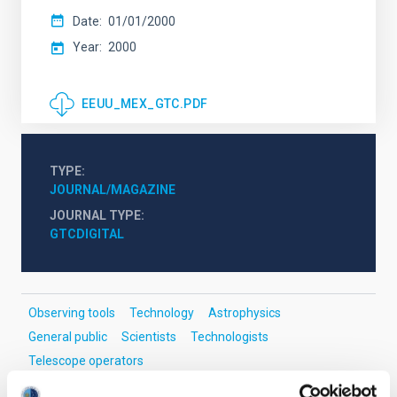
Date
01/01/2000
Year
2000
EEUU_MEX_GTC.PDF
TYPE
JOURNAL/MAGAZINE
JOURNAL TYPE
GTCDIGITAL
Observing tools
Technology
Astrophysics
General public
Scientists
Technologists
Telescope operators