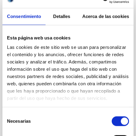
It may interest you
Consentimiento
Detalles
Acerca de las cookies
Esta página web usa cookies
JOURNAL/MAGAZINE
Las cookies de este sitio web se usan para personalizar
Paralajes. La Astrofísica en La Palma
el contenido y los anuncios, ofrecer funciones de redes
El Instituto de Astrofísica de Canarias (IAC) rinde
sociales y analizar el tráfico. Además, compartimos
homenaje a la historia de la Astronomía en la isla de
información sobre el uso que haga del sitio web con
La Palma a través de su revista monográfica
nuestros partners de redes sociales, publicidad y análisis
Paralajes que se distribuye tanto en su edición
web, quienes pueden combinarla con otra información
Date
01/02/2025
que les haya proporcionado o que hayan recopilado a
partir del uso que haya hecho de sus servicios.
Selección
Necesarias
de
consentimiento