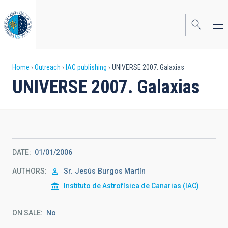
Skip
to
main
content
Breadcrumb
Home
Outreach
IAC publishing
UNIVERSE 2007. Galaxias
UNIVERSE 2007. Galaxias
DATE
01/01/2006
AUTHORS
Sr.
Jesús
Burgos Martín
Instituto de Astrofísica de Canarias (IAC)
ON SALE
No