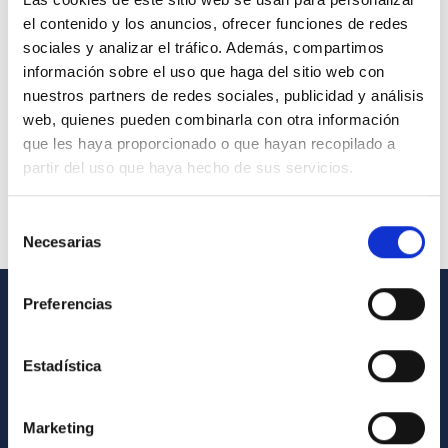
el contenido y los anuncios, ofrecer funciones de redes
sociales y analizar el tráfico. Además, compartimos
información sobre el uso que haga del sitio web con
nuestros partners de redes sociales, publicidad y análisis
web, quienes pueden combinarla con otra información
que les haya proporcionado o que hayan recopilado a
partir del uso que haya hecho de sus servicios.
Selección
Necesarias
de
consentimiento
Preferencias
GENERAL INFORMATION
Estadística
Contact
How to get to the IAC
Marketing
List of personnel