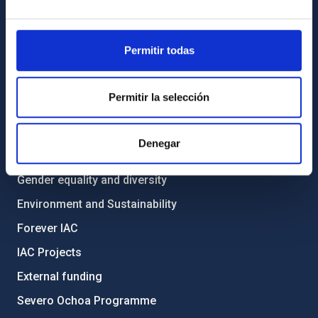
Library
General register
Permitir todas
ABOUT THE IAC
Permitir la selección
Legislation
Transparency
Denegar
Code of ethics and anti-fraud policy
Gender equality and diversity
Environment and Sustainability
Forever IAC
IAC Projects
External funding
Severo Ochoa Programme