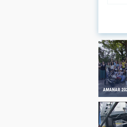
LINES OF
ASTROPHY
- Any -
AUTHORED
AMANAR 20