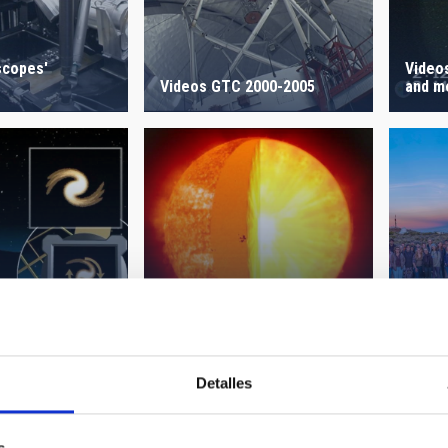
scopes'
Video
Videos GTC 2000-2005
and m
Closin
telescopes
Animations Sun
Schoo
Detalles