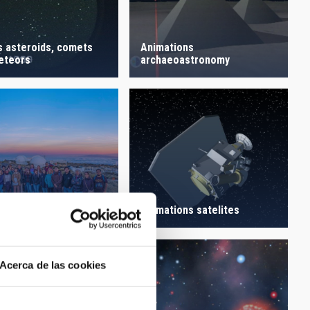
s asteroids, comets
Animations
eteors
archaeoastronomy
g of the IAC Winter
l
Animations satelites
Acerca de las cookies