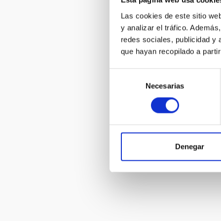
Esta página web usa cookie
Las cookies de este sitio we
y analizar el tráfico. Ademá
Animations 
redes sociales, publicidad y
que hayan recopilado a parti
Selección
Necesarias
de
consentimiento
Animations 
Denegar
Pagination