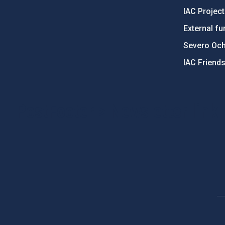
IAC Projec
External fu
Severo Oc
IAC Friend
PostFooter > Newsletter link