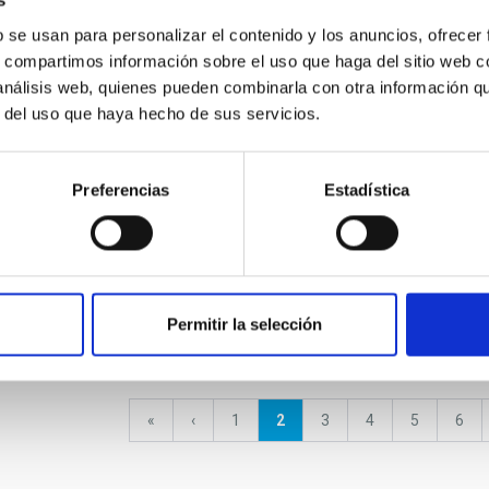
s
b se usan para personalizar el contenido y los anuncios, ofrecer
Inaug
s, compartimos información sobre el uso que haga del sitio web 
2023-
planets
Animations nebulae
 análisis web, quienes pueden combinarla con otra información q
r del uso que haya hecho de sus servicios.
Preferencias
Estadística
Animations eclipses,
Anima
galaxies
transits and alignments
Conce
Permitir la selección
First
«
Previous
‹
Page
1
Current
2
Page
3
Page
4
Page
5
Pag
6
page
page
page