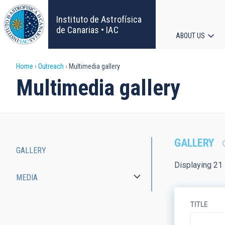
Skip
to
Instituto de Astrofísica
main
de Canarias • IAC
ABOUT US
content
Main
Breadcrumb
Home
Outreach
Multimedia gallery
navigat
Multimedia gallery
GALLERY
GALLERY
Main
Displaying 21 
MEDIA
navigation
TITLE