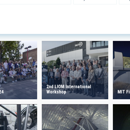
 INSTRUMENTATION
IACTE
SICAL
 ON
SORT BY
2nd LIOM International
24
Workshop
MIT F