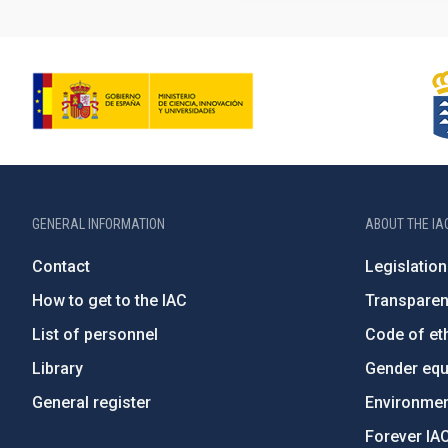
GENERAL INFORMATION
ABOUT THE IA
Contact
Legislation
How to get to the IAC
Transpare
List of personnel
Code of eth
Library
Gender equa
General register
Environment
Forever IA