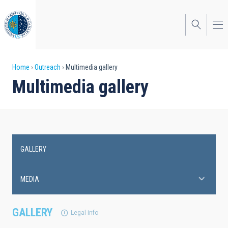
Skip
to
main
content
Breadcrumb
Home
Outreach
Multimedia gallery
Multimedia gallery
GALLERY
Main
navigation
MEDIA
GALLERY
Legal info