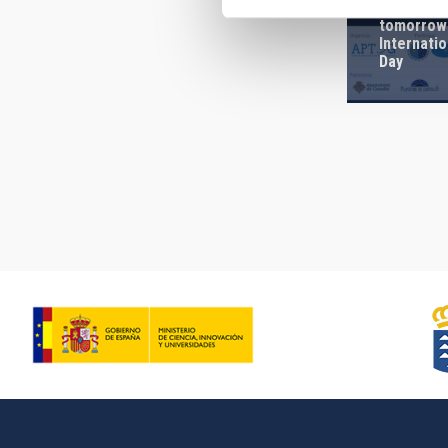
The IAC wi
tomorrow 
Internatio
Day
Pagination