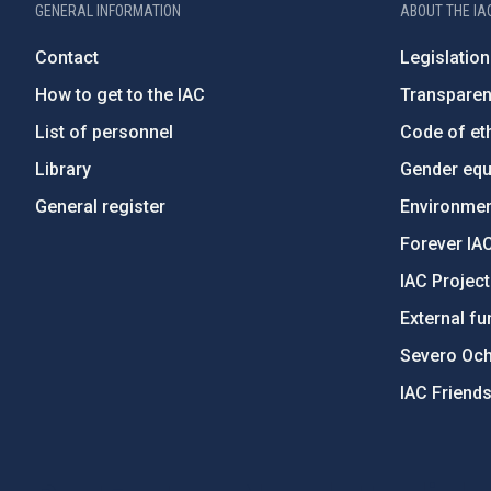
GENERAL INFORMATION
ABOUT THE IA
Contact
Legislation
How to get to the IAC
Transpare
List of personnel
Code of eth
Library
Gender equa
General register
Environment
Forever IA
IAC Projec
External fu
Severo Oc
IAC Friend