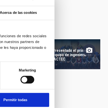
meras imágenes y
Acerca de las cookies
uencias de la Luna
a desde Namibia y
erife
 funciones de redes sociales
con nuestros partners de
ue les haya proporcionado o
Presentado el primer
meras imágenes y
equipo de ingeniería de
uencias de la Luna
IACTEC
a desde Namibia y
erife
Marketing
Permitir todas