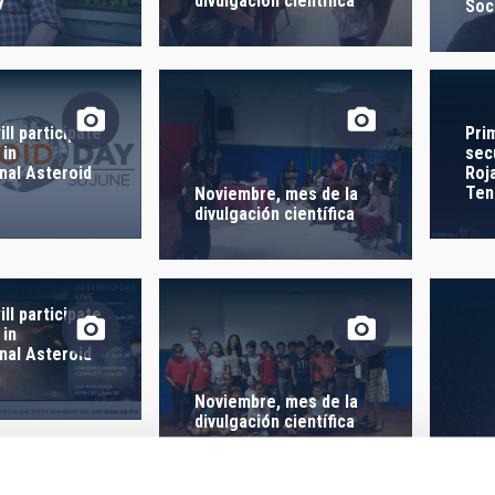
y”
divulgación científica
 ON
SORT BY
Soc
Pri
ll participate
sec
in
Roj
nal Asteroid
Ten
Noviembre, mes de la
divulgación científica
ll participate
in
nal Asteroid
Noviembre, mes de la
divulgación científica