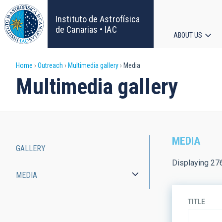
Skip
to
Instituto de Astrofísica
main
de Canarias • IAC
ABOUT US
content
Main
Breadcrumb
Home
Outreach
Multimedia gallery
Media
navigat
Multimedia gallery
MEDIA
GALLERY
Main
Displaying 27
MEDIA
navigation
TITLE