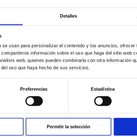
Pri
Detalles
sec
Roj
Ten
s
b se usan para personalizar el contenido y los anuncios, ofrecer
s, compartimos información sobre el uso que haga del sitio web 
 análisis web, quienes pueden combinarla con otra información q
Pri
r del uso que haya hecho de sus servicios.
sec
Roj
Ten
Noviembre, mes de la
Preferencias
Estadística
divulgación científica
Permitir la selección