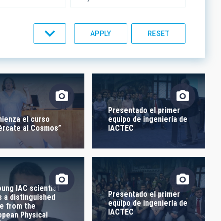
UMENTATION
IACTEC LINES
Presentado el primer
ienza el curso
equipo de ingeniería de
ércate al Cosmos”
IACTEC
oung IAC scientist
Presentado el primer
s a distinguished
equipo de ingeniería de
ze from the
IACTEC
opean Physical