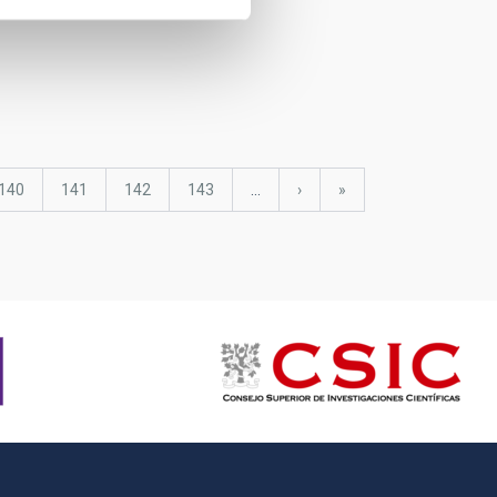
Page
140
Page
141
Page
142
Page
143
…
Next
›
last
»
page
page