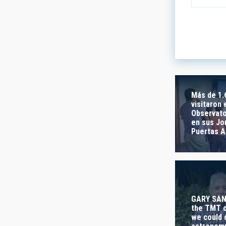
LINES OF
ASTROPHY
Más de 1.
- Any -
visitaron 
Observato
en sus Jo
INSTALLA
Puertas A
- Any -
FREE TAG
- Any -
GARY SAN
the TMT o
we could 