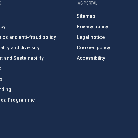
C
IAC PORTAL
Sitemap
ncy
Privacy policy
ics and anti-fraud policy
Legal notice
lity and diversity
Cookies policy
 and Sustainability
Accessibility
C
ts
nding
hoa Programme
s