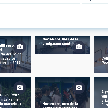
 RESEARCH
LINES OF INSTR
SICAL
Noviembre, mes de la
divulgación científica
600 personas
el
rio del Teide
Com
rnadas de
TION
“Ac
biertas 2017
S
A y
DERS: “With
win
n La Palma
pri
do marvelous
Noviembre, mes de la
Eur