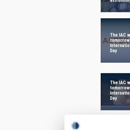
astronom
AUTHORED
The IAC wi
tomorrow 
Internatio
Day
The IAC wi
tomorrow 
Internatio
Day