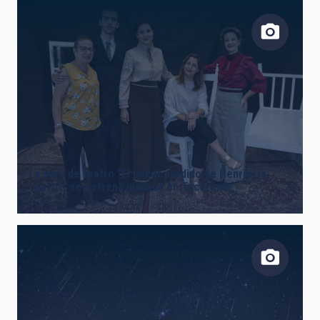
AUTHORED ON
SORT BY
ORDER
La obra de teatro “El honor perdido de Henrietta
Leavitt” se estrena mañana en Tacoronte