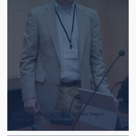
LINES OF INSTRUMENTATION
IACTEC LINES
ASTROPHYSICAL
INSTALLATION
Ignacio Cirac visited the IAC and the Canary
Observatories
FREE TAGS