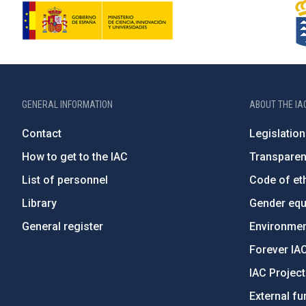
GENERAL INFORMATION
ABOUT THE IA
Contact
Legislation
How to get to the IAC
Transpare
List of personnel
Code of eth
Library
Gender equa
General register
Environment
Forever IA
IAC Projec
External fu