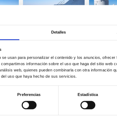
Detalles
_v4a9047.jpg
_v4a9048.jpg
s
b se usan para personalizar el contenido y los anuncios, ofrecer
s, compartimos información sobre el uso que haga del sitio web 
 análisis web, quienes pueden combinarla con otra información q
r del uso que haya hecho de sus servicios.
_v4a9054.jpg
_v4a9056.jpg
Preferencias
Estadística
Previous
‹‹
Page 2
Next
››
page
page