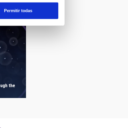
Permitir todas
ough the