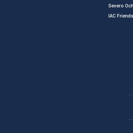
Severo Oc
IAC Friend
PostFooter > Newsletter link