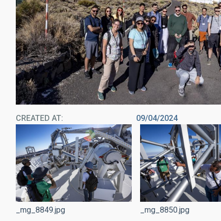
CREATED AT
09/04/2024
_mg_8849.jpg
_mg_8850.jpg