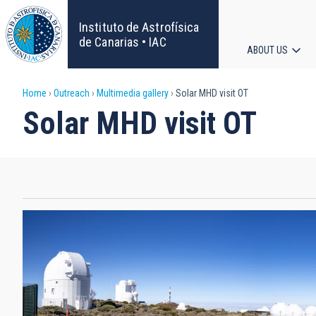
Skip
to
Instituto de Astrofísica
main
de Canarias • IAC
ABOUT US
content
Main
Breadcrumb
Home
Outreach
Multimedia gallery
Solar MHD visit OT
navigat
Solar MHD visit OT