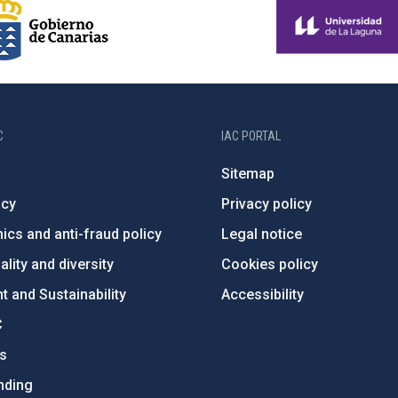
C
IAC PORTAL
Sitemap
ncy
Privacy policy
ics and anti-fraud policy
Legal notice
lity and diversity
Cookies policy
 and Sustainability
Accessibility
C
ts
nding