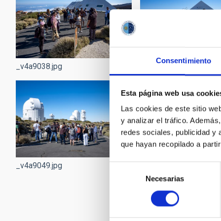
Consentimiento
_v4a9038.jpg
_v4a9042.jpg
Esta página web usa cookie
Las cookies de este sitio we
y analizar el tráfico. Ademá
redes sociales, publicidad y
que hayan recopilado a parti
_v4a9049.jpg
_v4a9053.jpg
Selección
Necesarias
de
consentimiento
Pagination