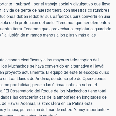
tante –subrayó-, por el trabajo social y divulgativo que lleva
on la vida de gente de nuestra tierra, con nuestras costumbres
tituciones deben redoblar sus esfuerzos para convertir en una
abla de la protección del cielo. “Tenemos que ser elementos
estra tierra. Tenemos que aprovecharlo, explotarlo, guardarlo
do “la ilusión de mirarnos menos a los pies y más a las
stalaciones científicas y a los mayores telescopios del
 los Muchachos se haya convertido en alternativa a Hawái
 en proyecto actualmente. El equipo de este telescopio quiso
ado en Los Llanos de Aridane, donde su jefe de Operaciones
como posibilidad, pese a las últimas noticias sobre el
ea. “El Observatorio del Roque de los Muchachos tiene total
 dadas las características de la atmósfera en longitudes de
las de Hawái. Además, la atmósfera en La Palma está
as y limpia, por encima del mar de nubes. Y, muy importante –
 necesaria y eso abarata costes”.