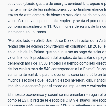
actividad (desde gastos de energía, combustible, aguas o p
mantenimiento de las instalaciones, como también abarca la 
través de esta compra de bienes y servicios se da actividad
valor añadido y el que contrata empleo, y se da el primer i
compras ascendieron a 11.700 millones de euros, de los cu
instaladas en La Palma.
“Por otro lado –señaló Juan José Díaz-, el sector de la A
rentas que se acaban convirtiendo en consumo”. En 2016, s
en la Isla de La Palma, que ha supuesto un pago de salarios
valor final de la producción del empleo, de los salarios pag
generaron más de 1.550 empleos a tiempo completo directos
de los cuales más de 540 corresponden a La Palma”. En conc
sumamente rentable para la economía canaria, no sólo en t
muchos sectores que lleguen a estos niveles”, dijo. Y añad
impulsa la economía por el cobro de impuestos y cotizacion
El impacto económico y social se incrementará –según el 
como el EST, la red de telescopios CTA y el nuevo Telescopi
el sector podría crecer hasta un 35%, y si añadimos el proyec