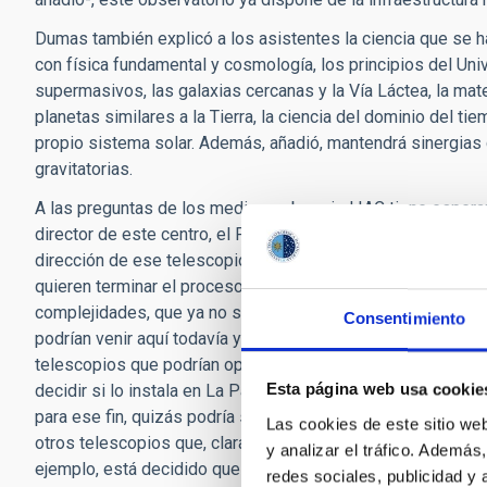
Dumas también explicó a los asistentes la ciencia que se 
con física fundamental y cosmología, los principios del Uni
supermasivos, las galaxias cercanas y la Vía Láctea, la mate
planetas similares a la Tierra, la ciencia del dominio del t
propio sistema solar. Además, añadió, mantendrá sinergias 
gravitatorias.
A las preguntas de los medios sobre si el IAC tiene espera
director de este centro, el Prof.
Rafael Rebolo
, comentó: “
dirección de ese telescopio es que el camino todavía puede t
quieren terminar el proceso de concesión de licencia en la 
complejidades, que ya no serían de carácter legal, hicieran
Consentimiento
podrían venir aquí todavía y nosotros vamos a trabajar para
telescopios que podrían optar por venir a La Palma. “El Co
Esta página web usa cookie
decidir si lo instala en La Palma o en Tenerife. Si el TMT, 
para ese fin, quizás podría ser tramitado con una modifica
Las cookies de este sitio we
otros telescopios que, claramente, se van a instalar en La 
y analizar el tráfico. Ademá
ejemplo, está decidido que el telescopio robótico de 4 metr
redes sociales, publicidad y