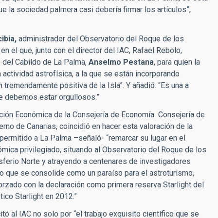
e la sociedad palmera casi debería firmar los artículos”,
ibia,
administrador del Observatorio del Roque de los
n el que, junto con el director del IAC, Rafael Rebolo,
te del Cabildo de La Palma,
Anselmo Pestana
, para quien la
 actividad astrofísica, a la que se están incorporando
tremendamente positiva de la Isla”. Y añadió: “Es una a
ue debemos estar orgullosos.”
ción Económica de la Consejería de Economía Consejería de
rno de Canarias, coincidió en hacer esta valoración de la
a permitido a La Palma –señaló- “remarcar su lugar en el
ica privilegiado, situando al Observatorio del Roque de los
erio Norte y atrayendo a centenares de investigadores
do que se consolide como un paraíso para el astroturismo,
rzado con la declaración como primera reserva Starlight del
ico Starlight en 2012.”
icitó al IAC no solo por “el trabajo exquisito científico que se