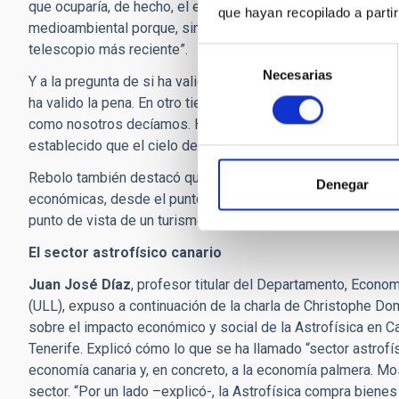
que ocuparía, de hecho, el espacio que ocupó el telescopio
que hayan recopilado a parti
medioambiental porque, simplemente, sustituiríamos uno de
telescopio más reciente”.
Selección
Necesarias
de
Y a la pregunta de si ha valido la pena este viaje tan largo 
consentimiento
ha valido la pena. En otro tiempo, alguien podría haber cue
como nosotros decíamos. Hoy en día, este consorcio de pri
establecido que el cielo de La Palma está entre los tres m
Rebolo también destacó que “un cielo magnífico puede ser u
Denegar
económicas, desde el punto de vista de la imagen que dan 
punto de vista de un turismo sostenible que ayude a conse
El sector astrofísico canario
Juan José Díaz
, profesor titular del Departamento, Econo
(ULL), expuso a continuación de la charla de Christophe Do
sobre el impacto económico y social de la Astrofísica en 
Tenerife. Explicó cómo lo que se ha llamado “sector astrofís
economía canaria y, en concreto, a la economía palmera. Mo
sector. “Por un lado –explicó-, la Astrofísica compra biene