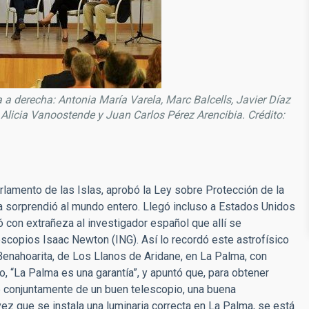
 a derecha: Antonia María Varela, Marc Balcells, Javier Díaz
licia Vanoostende y Juan Carlos Pérez Arencibia. Crédito:
lamento de las Islas, aprobó la Ley sobre Protección de la
ia sorprendió al mundo entero. Llegó incluso a Estados Unidos
 con extrañeza al investigador español que allí se
escopios Isaac Newton (ING). Así lo recordó este astrofísico
enahoarita, de Los Llanos de Aridane, en La Palma, con
jo, “La Palma es una garantía”, y apuntó que, para obtener
re conjuntamente de un buen telescopio, una buena
ez que se instala una luminaria correcta en La Palma, se está