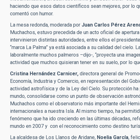
haciendo que esos datos científicos sean mejores, por lo qu
comentó con humor.
La mesa redonda, moderada por
Juan Carlos Pérez Arenc
Muchachos, estuvo precedida de un acto oficial de apertura e
intervinieron distintas autoridades, entre ellos el presiden
“marca La Palma” ya está asociada a su calidad del cielo. La
laboralmente muchos palmeros –dijo-, “proyecta una imagen 
actividad que muchos quisieran tener en su suelo, por lo q
Cristina Hernández Carnicer,
directora general de Promo
Economía, Industria y Comercio, en representación del Gobie
actividad astrofísica y de la Ley del Cielo. Su protección h
mundo, consolidarse como un punto de observación astronóm
Muchachos como el observatorio más importante del Hemisf
internacionales a nuestra Isla. Al mismo tiempo, ha permiti
fenómeno que ha ido creciendo en las últimas décadas, refo
mundo en 2007 y con el reconocimiento como destino turíst
La alcaldesa de Los Llanos de Aridane,
Noelia García
, fel