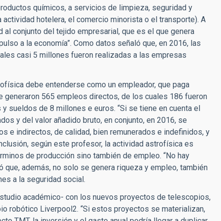
roductos químicos, a servicios de limpieza, seguridad y
actividad hotelera, el comercio minorista o el transporte). A
 al conjunto del tejido empresarial, que es el que genera
mpulso a la economía”. Como datos señaló que, en 2016, las
ales casi 5 millones fueron realizadas a las empresas
strofísica debe entenderse como un empleador, que paga
e generaron 565 empleos directos, de los cuales 186 fueron
 y sueldos de 8 millones e euros. “Si se tiene en cuenta el
ados y del valor añadido bruto, en conjunto, en 2016, se
 e indirectos, de calidad, bien remunerados e indefinidos, y
lusión, según este profesor, la actividad astrofísica es
érminos de producción sino también de empleo. “No hay
ió que, además, no solo se genera riqueza y empleo, también
es a la seguridad social.
estudio académico- con los nuevos proyectos de telescopios,
o robótico Liverpool2. “Si estos proyectos se materializan,
to TMT, la inversión y el gasto anual podría llegar a duplicar