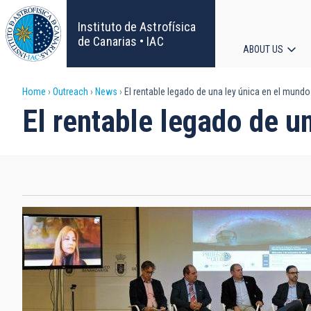
Skip
to
Instituto de Astrofísica
main
de Canarias • IAC
ABOUT US
content
Main
Breadcrumb
Home
Outreach
News
El rentable legado de una ley única en el mundo
navigat
El rentable legado de u