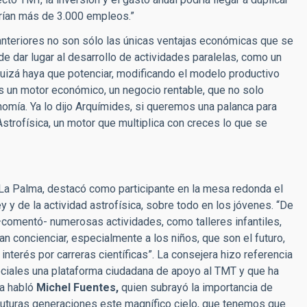
rarían más de 3.000 empleos.”
 anteriores no son sólo las únicas ventajas económicas que se
de dar lugar al desarrollo de actividades paralelas, como un
quizá haya que potenciar, modificando el modelo productivo
 es un motor económico, un negocio rentable, que no solo
onomía. Ya lo dijo Arquímides, si queremos una palanca para
strofísica, un motor que multiplica con creces lo que se
La Palma, destacó como participante en la mesa redonda el
ey y de la actividad astrofísica, sobre todo en los jóvenes. “De
comentó- numerosas actividades, como talleres infantiles,
n concienciar, especialmente a los niños, que son el futuro,
 interés por carreras científicas”. La consejera hizo referencia
sociales una plataforma ciudadana de apoyo al TMT y que ha
ma habló
Michel Fuentes,
quien subrayó la importancia de
 futuras generaciones este magnífico cielo, que tenemos que