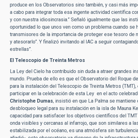
produce en los Observatorios sino también, y casi más impor
a cabo para integrar toda esa ingente actividad científica c
y con nuestra idiosincrasia.” Señaló igualmente que las ins
oportunidad lo que unos ven como un problema cuando se h
transmisores de la importancia de proteger ese tesoro de nu
y atesorarlo”. Y finalizó invitando al IAC a seguir contagian
estrellas”.
El Telescopio de Treinta Metros
La Ley del Cielo ha contribuido sin duda a atraer grandes in
mundo. Prueba de ello es que el Observatorio del Roque de
para la instalación del Telescopio de Treinta Metros (TMT),
participar en la celebración de esta Ley en el acto celebr
Christophe Dumas
, insistió en que La Palma se mantiene 
desbloqueo legal para su instalación en la isla de Mauna K
capacidad para satisfacer los objetivos científicos del TMT
onda visibles y cercanas al infarrojo, que son similares a 
estabilizada por el océano, es una atmósfera sin turbulenci
añadió-, este observatorio ya dispone de la infraestructura