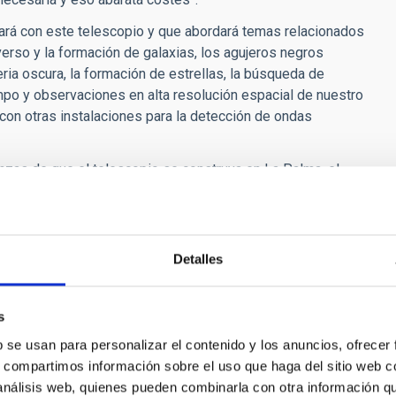
hará con este telescopio y que abordará temas relacionados
verso y la formación de galaxias, los agujeros negros
ria oscura, la formación de estrellas, la búsqueda de
iempo y observaciones en alta resolución espacial de nuestro
con otras instalaciones para la detección de ondas
nzas de que el telescopio se construya en La Palma, el
La información que me ha transmitido parte del Consejo de
ener algunas dificultades difíciles de prever. Por tanto,
isla de La Palma. Quieren estar preparados por si esas
 imposible la construcción del TMT en Hawái. En ese caso,
Detalles
 que puedan hacerlo.” Y añadió que hay otros proyectos de
nsejo de dirección del Telescopio Solar Europeo tiene que
s
definitivamente, no utilizase el espacio que se ha concedido
ción para que La Palma ofreciese ese espacio. Además, hay
b se usan para personalizar el contenido y los anuncios, ofrecer
Palma, en caso de que se pueda financiar su construcción. Por
s, compartimos información sobre el uso que haga del sitio web 
os (Telescopio Liverpool 2) vendrá a la isla de La Palma y
 análisis web, quienes pueden combinarla con otra información q