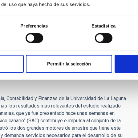
 meridiano Carlsberg y, por tanto, con un mínimo impacto
r del uso que haya hecho de sus servicios.
 los primeros que se instalaron hace 40 años por un
Preferencias
Estadística
si no se consigue el TMT, Rebolo contestó: “Definitivamente, sí
stionado si efectivamente el cielo de La Palma era tan bueno
mer nivel, formado por cinco países, claramente ha
ejores del mundo y que es comparable al de Hawái”.
na fuente de riqueza si se hacen conjugar las ventajas
Permitir la selección
nuestros observatorios al mundo, con las ventajas desde el
rvar el medioambiente”.
mía, Contabilidad y Finanzas de la Universidad de La Laguna
mas los resultados más relevantes del estudio realizado
Canarias, que ya fue presentado hace unas semanas en
ico canario” (SAC) contribuye e impulsa al conjunto de la
stró los dos grandes motores de arrastre que tiene este
s y demanda servicios necesarios para el desarrollo de su