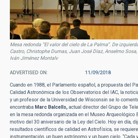
Mesa redonda “El valor del cielo de La Palma”. De izquierda
Castro, Christophe Dumas, Juan José Díaz, Anselmo Sosa, A
Iván Jiménez Montalv
ADVERTISED ON
11/09/2018
Cuando en 1988, el Parlamento español, a propuesta del Par
Calidad Astronómica de los Observatorios del IAC, la notic
y un profesor de la Universidad de Wisconsin se lo comentó
encontraba
Marc Balcells,
actual director del Grupo de Tel
en la mesa redonda organizada en el Museo Arqueológico B
motivo del 30 aniversario de la Ley del Cielo. Hoy en día, di
resultados científicos de calidad en Astrofísica, se requie
instrumentación, un buen astrónomo y un buen cielo. “Cada v