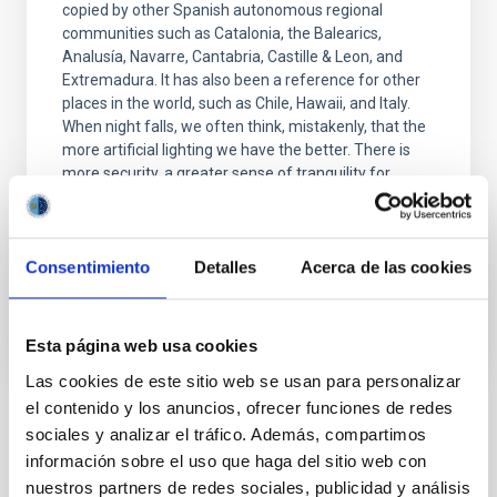
copied by other Spanish autonomous regional
communities such as Catalonia, the Balearics,
Analusía, Navarre, Cantabria, Castille & Leon, and
Extremadura. It has also been a reference for other
places in the world, such as Chile, Hawaii, and Italy.
When night falls, we often think, mistakenly, that the
more artificial lighting we have the better. There is
more security, a greater sense of tranquility for
people in general, and the important buildings are
best presented. But this insistence
Advertised on
07/15/2022 - 13:15
Consentimiento
Detalles
Acerca de las cookies
Esta página web usa cookies
Las cookies de este sitio web se usan para personalizar
el contenido y los anuncios, ofrecer funciones de redes
NEWS TYPE
sociales y analizar el tráfico. Además, compartimos
PHOTOMONTAGE
información sobre el uso que haga del sitio web con
nuestros partners de redes sociales, publicidad y análisis