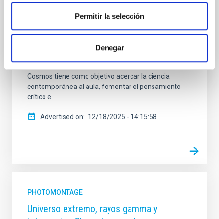
Estudiantes y Premio Cosmos, impulsando así un
proyecto educativo internacional que llega por
Permitir la selección
primera vez a España desde Canarias. Con el apoyo
del Área STEAM de la Consejería de Educación del
Gobierno de Canarias, el patrocinio de la Fundación
Denegar
CajaCanarias y la colaboración de la Real Academia
de las Ciencias de Canarias (RACC), el Premio
Cosmos tiene como objetivo acercar la ciencia
contemporánea al aula, fomentar el pensamiento
crítico e
Advertised on
12/18/2025 - 14:15:58
PHOTOMONTAGE
Universo extremo, rayos gamma y