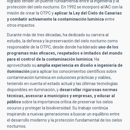
logrado tender un puente fundamental entre la ingeniería y la
protección del cielo nocturno. En 1992 se incorporó al IAC con la
misión de crear la OTPC y
aplicar la Ley del Cielo de Canarias
y combatir activamente la contaminación lumínica
entre
otros impactos.
Durante más de tres décadas, ha dedicado su carrera al
estudio, la defensa y la preservación del cielo nocturno como
responsable de la OTPC, desde donde ha liderado
uno de los
programas más eficaces, respetados e imitados del mundo
para el control de la contaminación lumínica
. Ha
aprovechado su
amplia experiencia en diseño e ingeniería de
iluminación
para aplicar los
conocimientos científicos sobre
contaminación lumínica
en soluciones
prácticas y viables
,
teniendo en cuenta el estado actual y las
últimas tecnologías
disponibles
en iluminación, y
desarrollar rigurosas normas
técnicas, asesorar a municipios y empresas, y educar al
público
sobre la importancia crítica de preservar los cielos
oscuros y proteger la biodiversidad. Su trabajo continúa
inspirando a nuevas generaciones a buscar un equilibrio entre
el desarrollo moderno y la protección fundamental de los cielos
nocturnos.