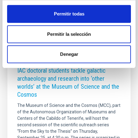
julio de 2025. En solo un año, Del
Advertised on
07/15/2026 - 11:52:03
Permitir todas
Permitir la selección
Denegar
PRESS RELEASE
IAC doctoral students tackle galactic
archaeology and research into ‘other
worlds’ at the Museum of Science and the
Cosmos
The Museum of Science and the Cosmos (MCC), part
of the Autonomous Organization of Museums and
Centers of the Cabildo of Tenerife, will host the
second session of the scientific outreach series
“From the Sky to the Thesis” on Thursday,
September 25, at 4:30 p.m. The series is organized in