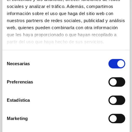
sociales y analizar el tráfico. Además, compartimos
información sobre el uso que haga del sitio web con
nuestros partners de redes sociales, publicidad y análisis
web, quienes pueden combinarla con otra información
PRESS RELEASE
que les haya proporcionado o que hayan recopilado a
Del Cielo a la Tesis celebra su primer
partir del uso que haya hecho de sus servicios.
aniversario con exoplanetas habitables y
telescopios Cherenkov
Selección
Necesarias
El ciclo de charlas divulgativas Del Cielo a la Tesis,
de
impulsado por el estudiantado predoctoral del
consentimiento
Instituto de Astrofísica de Canarias (IAC) y la
Preferencias
Universidad de La Laguna (ULL) para acercar la
investigación astrofísica a la ciudadanía, celebrará
una nueva sesión el próximo jueves 23 de julio a las
Estadística
17:00 horas en el Museo de la Ciencia y el Cosmos,
del Organismo Autónomo de Museos y Centros del
Cabildo de Tenerife. Esta edición tendrá un carácter
Marketing
especial, ya que coincide con el primer aniversario de
la iniciativa, cuya primera sesión se celebró el 24 de