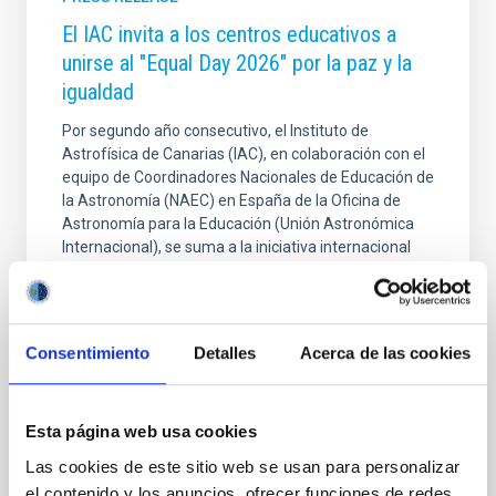
El IAC invita a los centros educativos a
unirse al "Equal Day 2026" por la paz y la
igualdad
Por segundo año consecutivo, el Instituto de
Astrofísica de Canarias (IAC), en colaboración con el
equipo de Coordinadores Nacionales de Educación de
la Astronomía (NAEC) en España de la Oficina de
Astronomía para la Educación (Unión Astronómica
Internacional), se suma a la iniciativa internacional
Equal Day. Este evento global, que se celebrará entre
el 18 y el 23 de marzo de 2026, utiliza la astronomía
como una herramienta para promover la paz, la
equidad, la sostenibilidad y la empatía en todo el
Consentimiento
Detalles
Acerca de las cookies
planeta. Consolidando un éxito internacional Tras una
inspiradora primera edición en 2025 que
Esta página web usa cookies
Advertised on
03/17/2026 - 11:21:28
Las cookies de este sitio web se usan para personalizar
el contenido y los anuncios, ofrecer funciones de redes