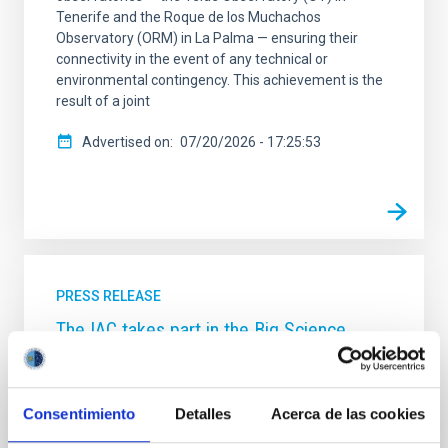
Tenerife and the Roque de los Muchachos
Observatory (ORM) in La Palma — ensuring their
connectivity in the event of any technical or
environmental contingency. This achievement is the
result of a joint
Advertised on
07/20/2026 - 17:25:53
PRESS RELEASE
The IAC takes part in the Big Science
Industry Forum Spain 2025
A delegation from the Instituto de Astrofísica de
Canarias (IAC), led by its Director, Valentín Martínez
Consentimiento
Detalles
Acerca de las cookies
Pillet, is attending the Big Science Industry Forum