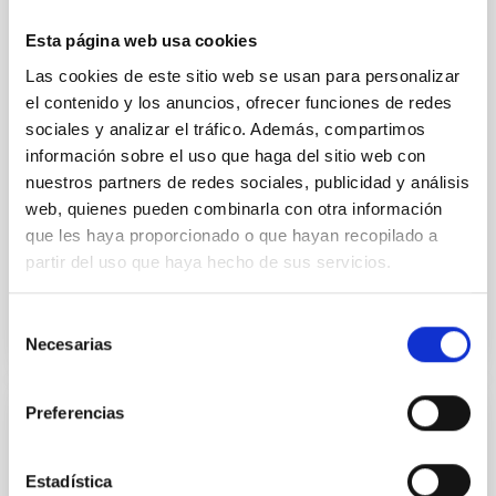
Spain 2025 (BSIFS2025), the main national meeting
dedicated to the Big Science Industry, on 3 and 4
Esta página web usa cookies
December. The team is presenting the centre’s
Las cookies de este sitio web se usan para personalizar
scientific and technological advances and
strengthening strategic links with companies,
el contenido y los anuncios, ofrecer funciones de redes
technology centres and international scientific
sociales y analizar el tráfico. Además, compartimos
infrastructures. The IAC strengthens its presence at
información sobre el uso que haga del sitio web con
Spain’s largest Big Science Industry forum The Big
nuestros partners de redes sociales, publicidad y análisis
Science Industry Forum Spain 2025, organised by
web, quienes pueden combinarla con otra información
CDTI
que les haya proporcionado o que hayan recopilado a
Advertised on
12/04/2025 - 12:48:01
partir del uso que haya hecho de sus servicios.
Selección
Necesarias
de
consentimiento
Preferencias
PRESS RELEASE
The IAC is hosting the meeting of the ESA
Estadística