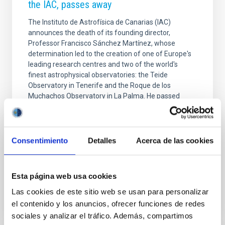
the IAC, passes away
The Instituto de Astrofísica de Canarias (IAC)
announces the death of its founding director,
Professor Francisco Sánchez Martínez, whose
determination led to the creation of one of Europe's
leading research centres and two of the world's
finest astrophysical observatories: the Teide
Observatory in Tenerife and the Roque de los
Muchachos Observatory in La Palma. He passed
away today in Madrid, where he had been living for
the last few years, at the age of 89. The director of
the IAC, Valentín Martínez Pillet, emphasises that
"Professor Sánchez's legacy is incalculable. He was a
Consentimiento
Detalles
Acerca de las cookies
man who paved
Advertised on
10/21/2025 - 19:17:32
Esta página web usa cookies
Las cookies de este sitio web se usan para personalizar
el contenido y los anuncios, ofrecer funciones de redes
sociales y analizar el tráfico. Además, compartimos