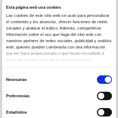
Esta página web usa cookies
CITATIONS
0
Las cookies de este sitio web se usan para personalizar
el contenido y los anuncios, ofrecer funciones de redes
sociales y analizar el tráfico. Además, compartimos
ERRATUM
información sobre el uso que haga del sitio web con
Bar ages derived for the first time in
nuestros partners de redes sociales, publicidad y análisis
nearby galaxies: Insights into secular
web, quienes pueden combinarla con otra información
evolution from the TIMER sample
que les haya proporcionado o que hayan recopilado a
(Corrigendum)
partir del uso que haya hecho de sus servicios.
de Sá-Freitas, Camila et al.
Selección
Advertised on:
12
2025
Necesarias
de
consentimiento
BIBCODE
2025A&A...704C...1D
Preferencias
CITATIONS
0
Estadística