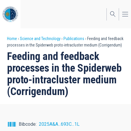
Skip
to
main
content
Breadcrumb
Home
Science and Technology
Publications
Feeding and feedback
processes in the Spiderweb proto-intracluster medium (Corrigendum)
Feeding and feedback
processes in the Spiderweb
proto-intracluster medium
(Corrigendum)
Bibcode
2025A&A...693C...1L