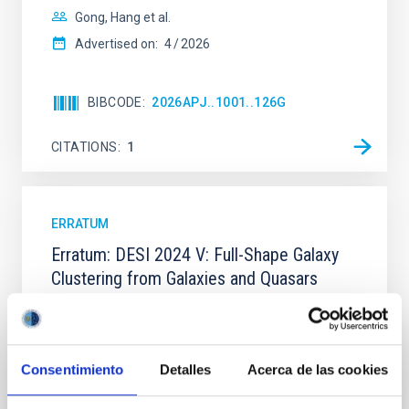
Gong, Hang et al.
Advertised on:
4
2026
BIBCODE
2026APJ..1001..126G
CITATIONS
1
ERRATUM
Erratum: DESI 2024 V: Full-Shape Galaxy
Clustering from Galaxies and Quasars
Adame, A. G. et al.
Advertised on:
2
2026
Consentimiento
Detalles
Acerca de las cookies
BIBCODE
2026JCAP...02E..02A