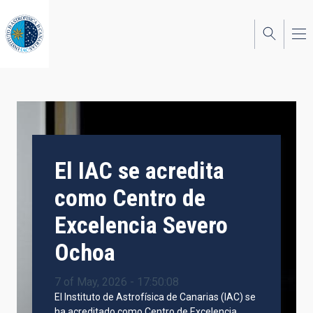
Skip
to
main
content
El IAC se acredita
como Centro de
Excelencia Severo
Ochoa
7 of May, 2026 - 17:50:08
El Instituto de Astrofísica de Canarias (IAC) se
ha acreditado como Centro de Excelencia