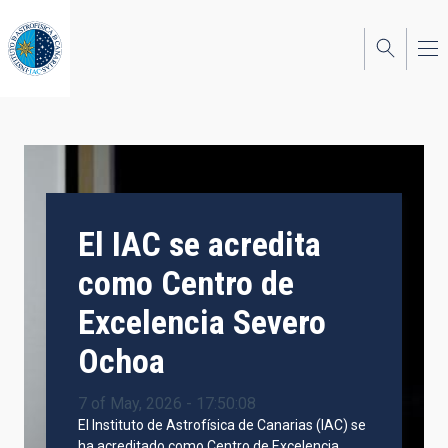
Skip
to
main
content
El IAC se acredita
como Centro de
Excelencia Severo
Ochoa
7 of May, 2026 - 17:50:08
El Instituto de Astrofísica de Canarias (IAC) se
ha acreditado como Centro de Excelencia