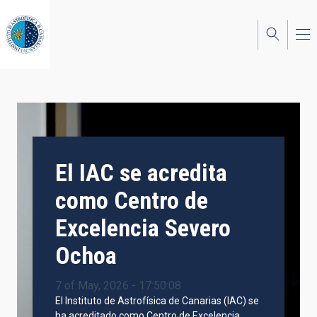
Skip
to
main
content
El IAC se acredita
como Centro de
Excelencia Severo
Ochoa
7 of May, 2026 - 17:50:08
El Instituto de Astrofísica de Canarias (IAC) se
ha acreditado como Centro de Excelencia