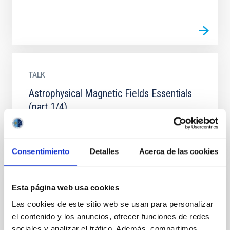
TALK
Astrophysical Magnetic Fields Essentials
(part 1/4)
Consentimiento
Detalles
Acerca de las cookies
Esta página web usa cookies
TALK
Las cookies de este sitio web se usan para personalizar
Astrophysical Magnetic Fields Essentials
el contenido y los anuncios, ofrecer funciones de redes
(part 2/4)
sociales y analizar el tráfico. Además, compartimos