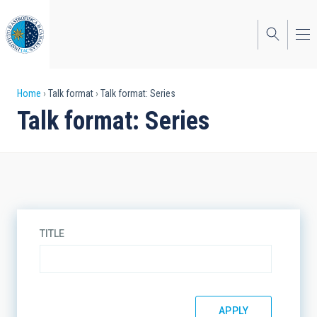
Skip
to
main
content
Breadcrumb
Home
Talk format
Talk format: Series
Talk format: Series
TITLE