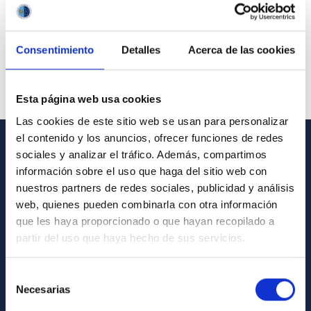
Consentimiento
Detalles
Acerca de las cookies
Esta página web usa cookies
Las cookies de este sitio web se usan para personalizar
el contenido y los anuncios, ofrecer funciones de redes
sociales y analizar el tráfico. Además, compartimos
GENERAL INFORMATION
información sobre el uso que haga del sitio web con
nuestros partners de redes sociales, publicidad y análisis
Contact
web, quienes pueden combinarla con otra información
How to get to the IAC
que les haya proporcionado o que hayan recopilado a
List of personnel
partir del uso que haya hecho de sus servicios.
Library
Selección
General register
Necesarias
de
consentimiento