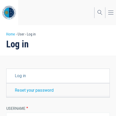
Skip
to
main
content
Breadcrumb
Home
User
Log in
Log in
PRIMARY
Log in
TABS
Reset your password
USERNAME