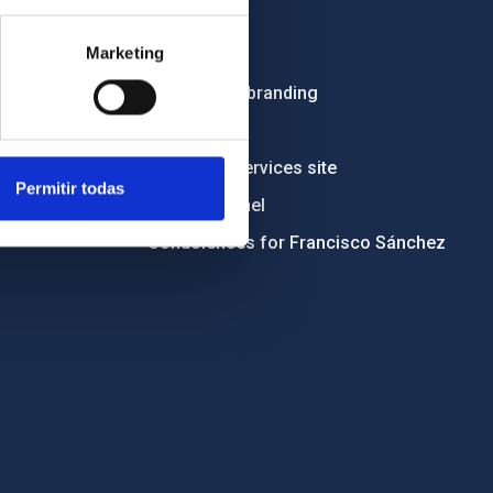
Employment
Marketing
Tenders
Institutional branding
RSS
Electronic services site
Permitir todas
Ethics channel
Condolences for Francisco Sánchez