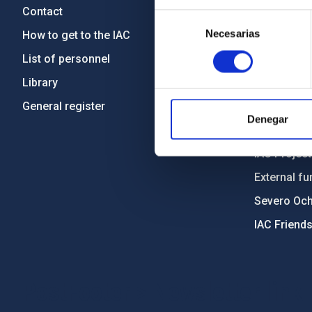
Contact
Legislation
Selección
Necesarias
de
How to get to the IAC
Transpare
consentimiento
List of personnel
Code of eth
Library
Gender equa
General register
Environment
Denegar
Forever IA
IAC Projec
External fu
Severo Oc
IAC Friend
PostFooter > Newsletter link