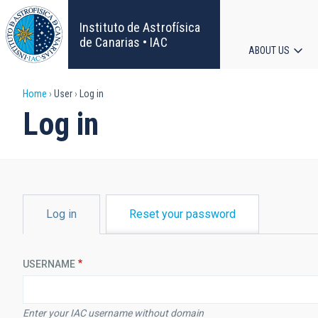
Skip
to
Instituto de Astrofísica
main
de Canarias • IAC
ABOUT US
content
Main
Breadcrumb
Home
User
Log in
navigat
Log in
PRIMARY
Log in
Reset your password
TABS
USERNAME
Enter your IAC username without domain