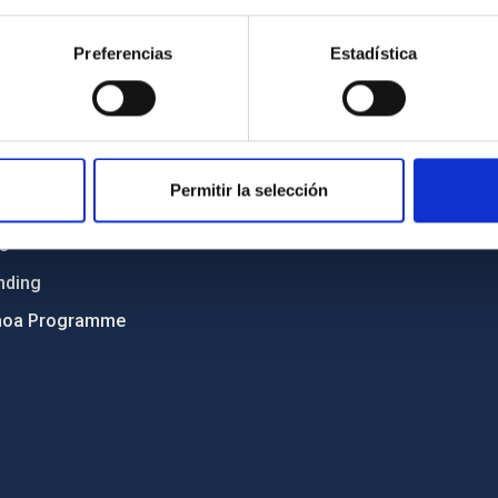
Sitemap
Preferencias
Estadística
ncy
Privacy policy
ics and anti-fraud policy
Legal notice
lity and diversity
Cookies policy
 and Sustainability
Accessibility
Permitir la selección
C
ts
nding
hoa Programme
s