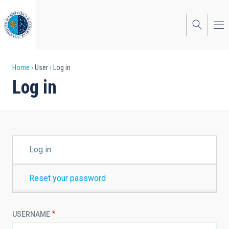
Skip
to
main
content
Breadcrumb
Home
User
Log in
Log in
PRIMARY
Log in
TABS
Reset your password
USERNAME