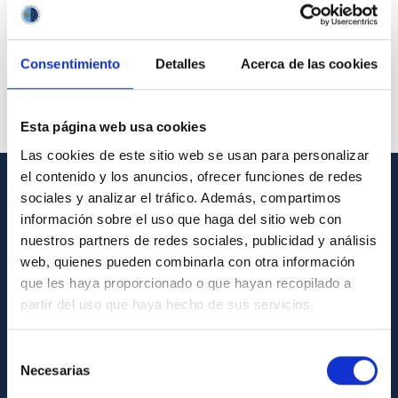
Consentimiento
Detalles
Acerca de las cookies
Esta página web usa cookies
Las cookies de este sitio web se usan para personalizar
el contenido y los anuncios, ofrecer funciones de redes
sociales y analizar el tráfico. Además, compartimos
GENERAL INFORMATION
información sobre el uso que haga del sitio web con
nuestros partners de redes sociales, publicidad y análisis
Contact
web, quienes pueden combinarla con otra información
How to get to the IAC
que les haya proporcionado o que hayan recopilado a
List of personnel
partir del uso que haya hecho de sus servicios.
Library
Selección
General register
Necesarias
de
consentimiento