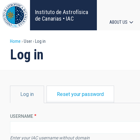
Skip
to
Instituto de Astrofísica
main
de Canarias • IAC
ABOUT US
content
Main
Breadcrumb
Home
User
Log in
navigat
Log in
PRIMARY
Log in
Reset your password
TABS
USERNAME
Enter your IAC username without domain