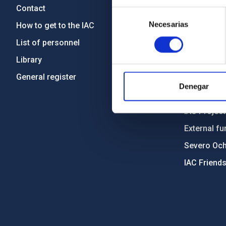
Contact
Legislation
Selección
Necesarias
de
How to get to the IAC
Transpare
consentimiento
List of personnel
Code of eth
Library
Gender equa
General register
Environment
Denegar
Forever IA
IAC Projec
External fu
Severo Oc
IAC Friend
PostFooter > Newsletter link