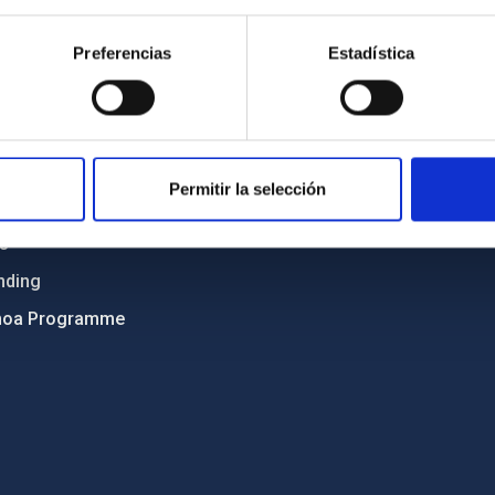
Sitemap
Preferencias
Estadística
ncy
Privacy policy
ics and anti-fraud policy
Legal notice
lity and diversity
Cookies policy
 and Sustainability
Accessibility
Permitir la selección
C
ts
nding
hoa Programme
s