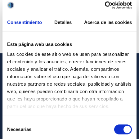
Consentimiento
Detalles
Acerca de las cookies
Esta página web usa cookies
Las cookies de este sitio web se usan para personalizar
el contenido y los anuncios, ofrecer funciones de redes
sociales y analizar el tráfico. Además, compartimos
GENERAL INFORMATION
información sobre el uso que haga del sitio web con
nuestros partners de redes sociales, publicidad y análisis
Contact
web, quienes pueden combinarla con otra información
How to get to the IAC
que les haya proporcionado o que hayan recopilado a
List of personnel
partir del uso que haya hecho de sus servicios.
Library
Selección
General register
Necesarias
de
consentimiento