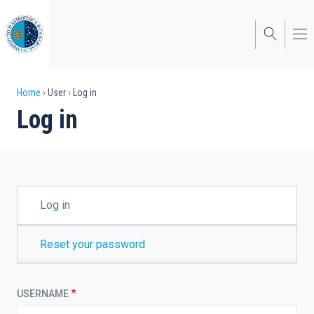
Skip
to
main
content
Breadcrumb
Home
User
Log in
Log in
PRIMARY
Log in
TABS
Reset your password
USERNAME