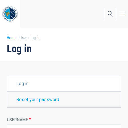
Skip
to
main
content
Breadcrumb
Home
User
Log in
Log in
PRIMARY
Log in
TABS
Reset your password
USERNAME