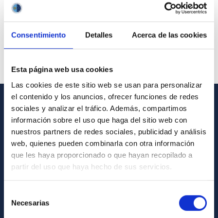
Consentimiento
Detalles
Acerca de las cookies
Esta página web usa cookies
Las cookies de este sitio web se usan para personalizar
el contenido y los anuncios, ofrecer funciones de redes
sociales y analizar el tráfico. Además, compartimos
GENERAL INFORMATION
información sobre el uso que haga del sitio web con
nuestros partners de redes sociales, publicidad y análisis
Contact
web, quienes pueden combinarla con otra información
How to get to the IAC
que les haya proporcionado o que hayan recopilado a
List of personnel
partir del uso que haya hecho de sus servicios.
Library
Selección
General register
Necesarias
de
consentimiento