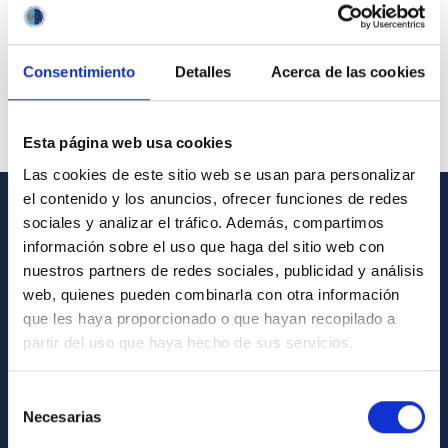
Consentimiento
Detalles
Acerca de las cookies
Esta página web usa cookies
Las cookies de este sitio web se usan para personalizar
el contenido y los anuncios, ofrecer funciones de redes
sociales y analizar el tráfico. Además, compartimos
GENERAL INFORMATION
información sobre el uso que haga del sitio web con
nuestros partners de redes sociales, publicidad y análisis
Contact
web, quienes pueden combinarla con otra información
How to get to the IAC
que les haya proporcionado o que hayan recopilado a
List of personnel
partir del uso que haya hecho de sus servicios.
Library
Selección
General register
Necesarias
de
consentimiento