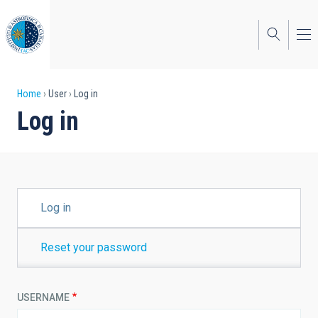
Skip
to
main
content
Breadcrumb
Home
User
Log in
Log in
PRIMARY
Log in
TABS
Reset your password
USERNAME