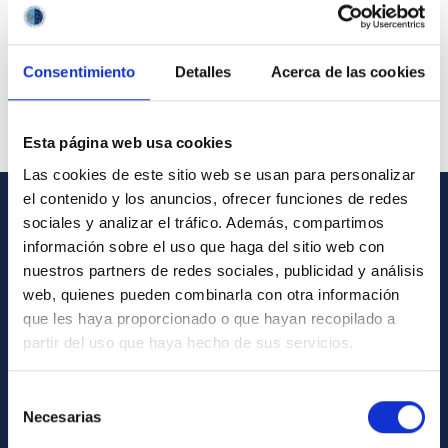
Consentimiento
Detalles
Acerca de las cookies
Esta página web usa cookies
Las cookies de este sitio web se usan para personalizar
el contenido y los anuncios, ofrecer funciones de redes
sociales y analizar el tráfico. Además, compartimos
GENERAL INFORMATION
información sobre el uso que haga del sitio web con
nuestros partners de redes sociales, publicidad y análisis
Contact
web, quienes pueden combinarla con otra información
How to get to the IAC
que les haya proporcionado o que hayan recopilado a
List of personnel
partir del uso que haya hecho de sus servicios.
Library
Selección
General register
Necesarias
de
consentimiento