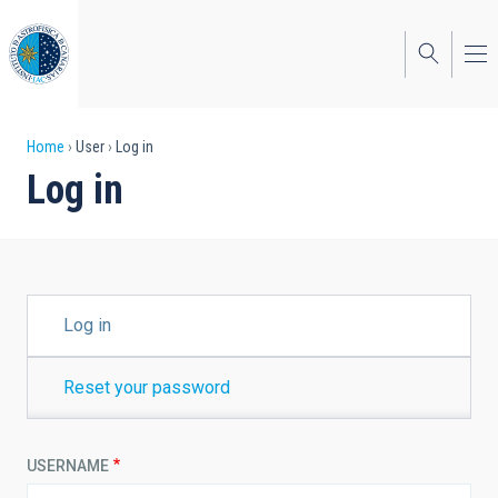
Skip
to
main
content
Breadcrumb
Home
User
Log in
Log in
PRIMARY
Log in
TABS
Reset your password
USERNAME