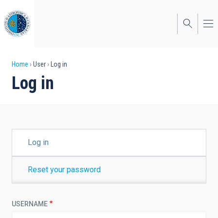
Skip
to
main
content
Breadcrumb
Home
User
Log in
Log in
PRIMARY
Log in
TABS
Reset your password
USERNAME