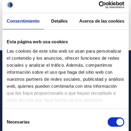
Consentimiento
Detalles
Acerca de las cookies
Esta página web usa cookies
Las cookies de este sitio web se usan para personalizar
el contenido y los anuncios, ofrecer funciones de redes
sociales y analizar el tráfico. Además, compartimos
GENERAL INFORMATION
información sobre el uso que haga del sitio web con
nuestros partners de redes sociales, publicidad y análisis
Contact
web, quienes pueden combinarla con otra información
How to get to the IAC
que les haya proporcionado o que hayan recopilado a
List of personnel
partir del uso que haya hecho de sus servicios.
Library
Selección
General register
Necesarias
de
consentimiento