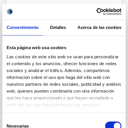
Consentimiento
Detalles
Acerca de las cookies
PERMANENT (OPEN TO PUBLIC)
Esta página web usa cookies
UN CONTRATO - TÉCNICO/A
Las cookies de este sitio web se usan para personalizar
MANTENIMIENTO GENERAL
el contenido y los anuncios, ofrecer funciones de redes
OBSERVATORIOS (ORM-LA PALMA) - FIJO
sociales y analizar el tráfico. Además, compartimos
LABORAL -PS-2026-031
información sobre el uso que haga del sitio web con
nuestros partners de redes sociales, publicidad y análisis
Se convoca proceso selectivo para el ingreso, como
web, quienes pueden combinarla con otra información
personal laboral fijo, de un puesto de trabajo con la
categoría profesional de Técnico/a Mantenimiento
que les haya proporcionado o que hayan recopilado a
General, acogido a Convenio y que tendrá
partir del uso que haya hecho de sus servicios.
Selección
Necesarias
de