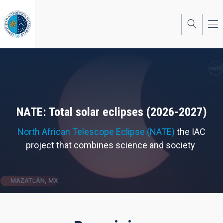
Skip
to
main
content
NATE: Total solar eclipses (2026-2027)
North African Telescope Eclipse (NATE)
the IAC
project that combines science and society