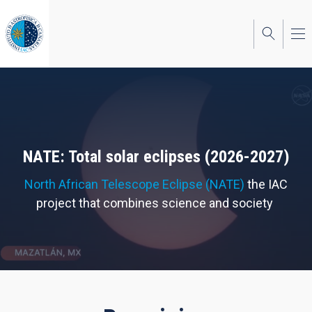
Skip
to
main
content
NATE: Total solar eclipses (2026-2027)
North African Telescope Eclipse (NATE)
the IAC
project that combines science and society