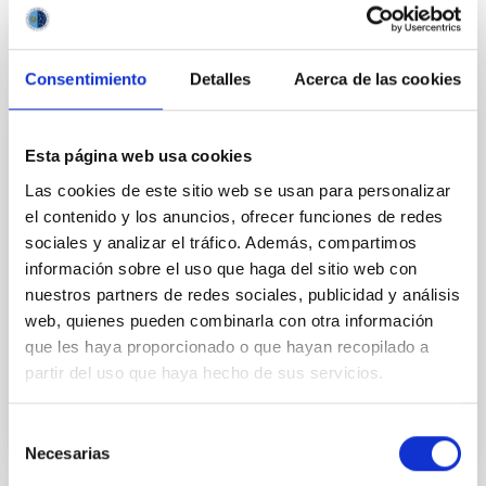
Consentimiento
Detalles
Acerca de las cookies
PERMANENT (OPEN TO PUBLIC)
Esta página web usa cookies
UN CONTRATO - TÉCNICO/A DE TALLER -
Las cookies de este sitio web se usan para personalizar
ESPECIALIDAD MECÁNICA- FIJO
el contenido y los anuncios, ofrecer funciones de redes
LABORAL - PS-2026-032
sociales y analizar el tráfico. Además, compartimos
información sobre el uso que haga del sitio web con
Se convoca proceso selectivo para el ingreso, como
nuestros partners de redes sociales, publicidad y análisis
personal laboral fijo, de un puesto de trabajo con la
categoría profesional de Técnico/a de Taller, acogido
web, quienes pueden combinarla con otra información
al Convenio y que tendrá, entre otras
que les haya proporcionado o que hayan recopilado a
partir del uso que haya hecho de sus servicios.
Selección
Necesarias
de
consentimiento