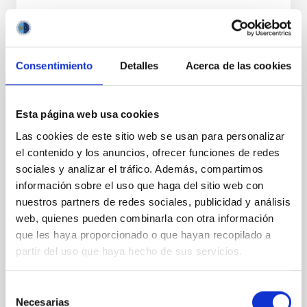
Consentimiento
Detalles
Acerca de las cookies
PERMANENT (OPEN TO PUBLIC)
Esta página web usa cookies
UN CONTRATO - TÉCNICO/A
Las cookies de este sitio web se usan para personalizar
MANTENIMIENTO GENERAL
el contenido y los anuncios, ofrecer funciones de redes
OBSERVATORIOS (ORM-LA PALMA) - FIJO
sociales y analizar el tráfico. Además, compartimos
LABORAL -PS-2026-031
información sobre el uso que haga del sitio web con
nuestros partners de redes sociales, publicidad y análisis
Se convoca proceso selectivo para el ingreso, como
web, quienes pueden combinarla con otra información
personal laboral fijo, de un puesto de trabajo con la
categoría profesional de Técnico/a Mantenimiento
que les haya proporcionado o que hayan recopilado a
General, acogido a Convenio y que tendrá
partir del uso que haya hecho de sus servicios.
Selección
Necesarias
de