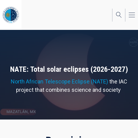
Skip
to
main
content
NATE: Total solar eclipses (2026-2027)
North African Telescope Eclipse (NATE)
the IAC
project that combines science and society