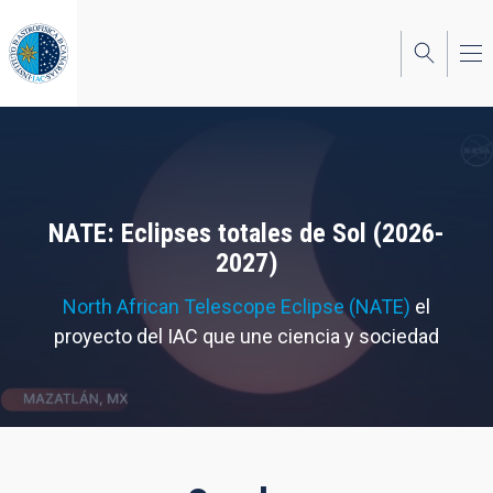
Pasar
al
contenido
principal
NATE: Eclipses totales de Sol (2026-
2027)
North African Telescope Eclipse (NATE)
el
proyecto del IAC que une ciencia y sociedad