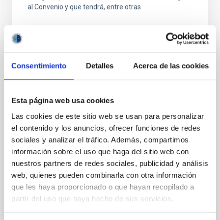
al Convenio y que tendrá, entre otras
Consentimiento
Detalles
Acerca de las cookies
FIJO TURNO LIBRE
Esta página web usa cookies
UN CONTRATO - TÉCNICO/A
Las cookies de este sitio web se usan para personalizar
MANTENIMIENTO GENERAL
el contenido y los anuncios, ofrecer funciones de redes
OBSERVATORIOS (ORM-LA PALMA) - FIJO
sociales y analizar el tráfico. Además, compartimos
LABORAL -PS-2026-031
información sobre el uso que haga del sitio web con
nuestros partners de redes sociales, publicidad y análisis
Se convoca proceso selectivo para el ingreso, como
web, quienes pueden combinarla con otra información
personal laboral fijo, de un puesto de trabajo con la
categoría profesional de Técnico/a Mantenimiento
que les haya proporcionado o que hayan recopilado a
General, acogido a Convenio y que tendrá
partir del uso que haya hecho de sus servicios.