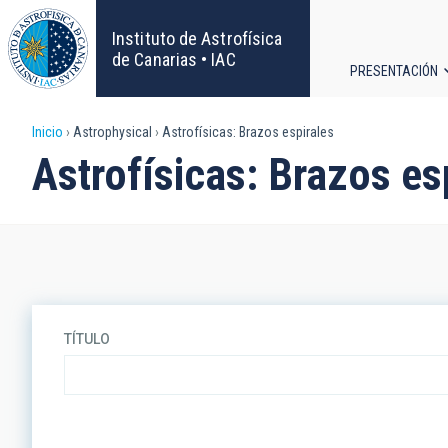
Pasar
al
Instituto de Astrofísica
contenido
de Canarias • IAC
PRESENTACIÓN
principal
Navega
Sobrescribir
Inicio
Astrophysical
Astrofísicas: Brazos espirales
principa
Astrofísicas: Brazos es
enlaces
de
ayuda
a
TÍTULO
la
navegación