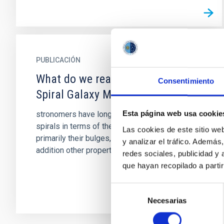
PUBLICACIÓN
What do we really know about
Consentimiento
Spiral Galaxy Morphology
Esta página web usa cookie
stronomers have long learned to classify
spirals in terms of their morphological features,
Las cookies de este sitio we
primarily their bulges, discs, and bars. In
y analizar el tráfico. Ademá
addition other properties...
redes sociales, publicidad y
que hayan recopilado a parti
Selección
Necesarias
de
consentimiento