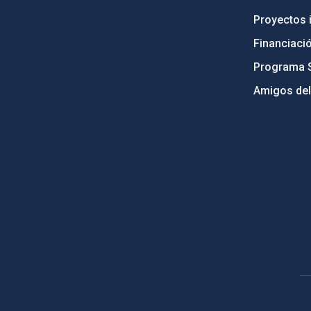
Proyectos i
Financiaci
Programa 
Amigos del
PostFooter > Newsletter link